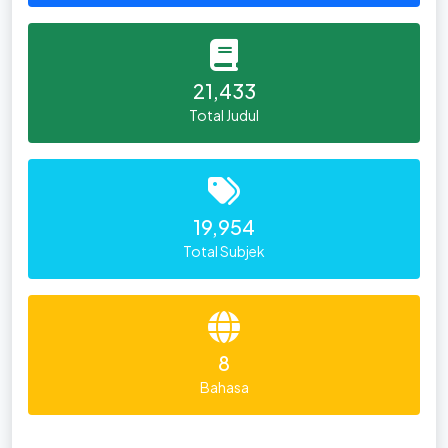
21,433
Total Judul
19,954
Total Subjek
8
Bahasa