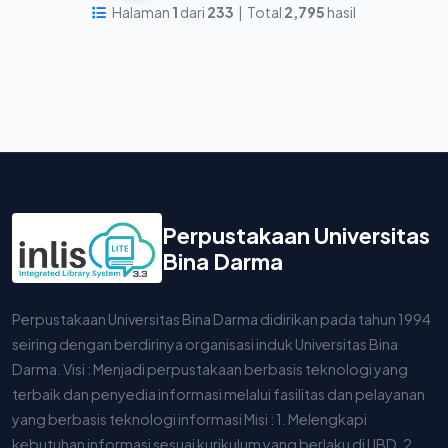
Halaman
1
dari
233
| Total
2,795
hasil
Perpustakaan Universitas
Bina Darma
Perpustakaan Universitas Bina Darma didirikan pada tahun 1994
seiring dengan berdirinya organisasi induk Universitas Bina
Darma. Visi : Menjadi perpustakaan berbasis teknologi yang
terbaik dan penyedia informasi melalui fasilitas dan pelayanan
yang berbasis teknologi informasi Misi : 1. Melengkapi
kebutuhan informasi sesuai kurikulum yang berlaku di UBD. 2.