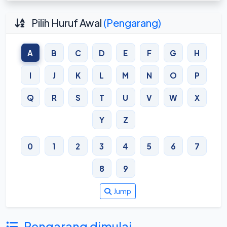
Pilih Huruf Awal
(Pengarang)
A
B
C
D
E
F
G
H
I
J
K
L
M
N
O
P
Q
R
S
T
U
V
W
X
Y
Z
0
1
2
3
4
5
6
7
8
9
Jump
Pengarang dimulai