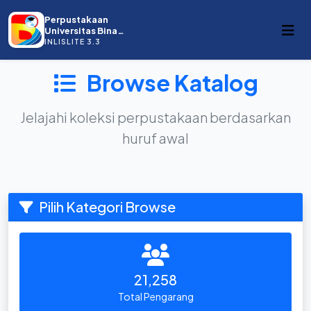
Perpustakaan
Universitas Bina
Darma
INLISLITE 3.3
Browse Katalog
Jelajahi koleksi perpustakaan berdasarkan
huruf awal
Pilih Kategori Browse
21,258
Total Pengarang