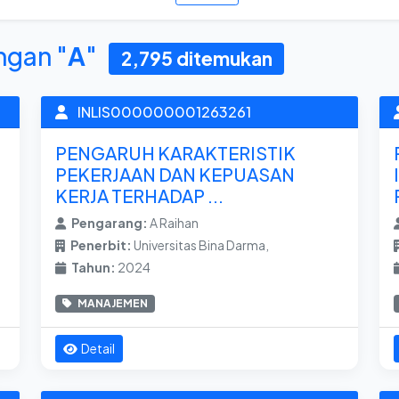
ngan "
A
"
2,795 ditemukan
INLIS000000001263261
PENGARUH KARAKTERISTIK
PEKERJAAN DAN KEPUASAN
KERJA TERHADAP ...
Pengarang:
A Raihan
Penerbit:
Universitas Bina Darma,
Tahun:
2024
MANAJEMEN
Detail