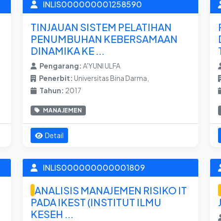
INLIS000000001258590
TINJAUAN SISTEM PELATIHAN
PENUMBUHAN KEBERSAMAAN
DINAMIKA KE ...
Pengarang:
A'YUNI ULFA
Penerbit:
Universitas Bina Darma,
Tahun:
2017
MANAJEMEN
Detail
INLIS000000000001809
ANALISIS MANAJEMEN RISIKO IT
PADA IKEST (INSTITUT ILMU
KESEH ...