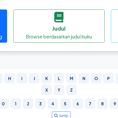
Judul
g
Browse berdasarkan judul buku
H
I
J
K
L
M
N
O
P
X
Y
Z
0
1
2
3
4
5
6
7
8
9
Jump