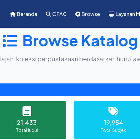
Beranda
OPAC
Browse
Layanan M
Browse Katalog
lajahi koleksi perpustakaan berdasarkan huruf a
21,433
19,954
Total Judul
Total Subjek