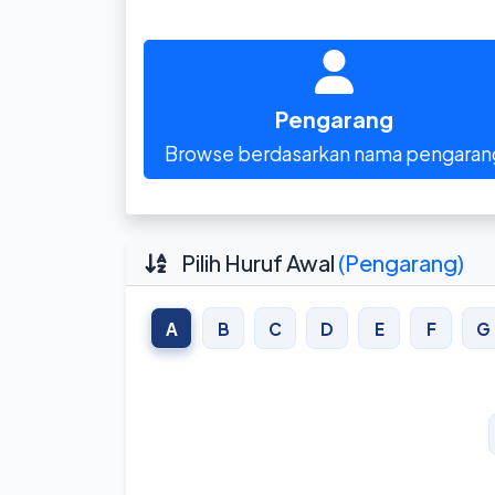
Pengarang
Browse berdasarkan nama pengaran
Pilih Huruf Awal
(Pengarang)
A
B
C
D
E
F
G