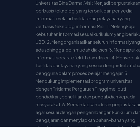
Universitas Bina Darma. Visi : Menjadi perpustakaa
berbasis teknologi yang terbaik dan penyedia
informasi melalui fasilitas dan pelayanan yang
berbasis teknologi informasi Misi : 1. Melengkapi
kebutuhan informasi sesuai kurikulum yang berlaku
UBD. 2. Mengorganisasikan seluruh informasi yang
ada sehingga lebih mudah diakses. 3. Mendapatk
informasi secara efektif dan efisien. 4. Menyedia
fasilitas dan layanan yang sesuai dengan kebutuh
pengguna dalam proses belajar mengajar. 5.
Mendukung implementasi program universitas
dengan Tridarma Perguruan Tinggi meliputi
pendidikan, penelitian dan pengabdian kepada
masyarakat. 6. Memantapkan aturan perpustakaa
agar sesuai dengan pengembangan kurikulum da
pengajaran dan menyiapkan bahan-bahan yang
diperlukan untuk pengajaran. 7. Menyediakan fasil
yang dibutuhkan pengguna agar dapat mengaks