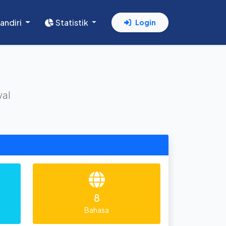
andiri
Statistik
Login
wal
8
Bahasa