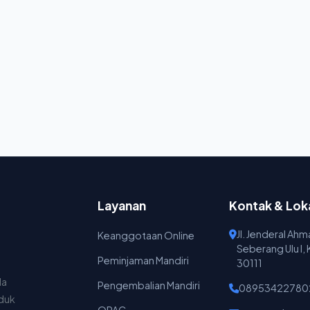
Layanan
Kontak & Lok
Jl. Jenderal Ah
Keanggotaan Online
Seberang Ulu I,
Peminjaman Mandiri
30111
da
Pengembalian Mandiri
08953422780
nduk
OPAC