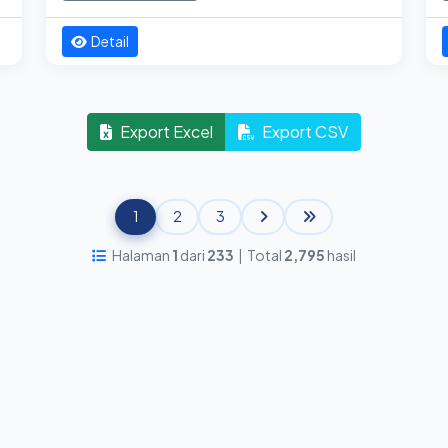
Detail
Export Excel
Export CSV
1
2
3
Halaman
1
dari
233
| Total
2,795
hasil