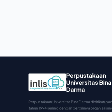
Perpustakaan
Universitas Bina
Darma
Perpustakaan Universitas Bina Darma didirikan pa
tahun 1994 seiring dengan berdirinya organisasi i