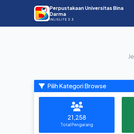
Perpustakaan Universitas Bina
Darma
INLISLITE 3.3
Je
Pilih Kategori Browse
21,258
Total Pengarang