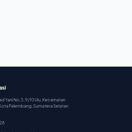
asi
mad Yani No.3, 9/10 Ulu, Kecamatan
 Kota Palembang, Sumatera Selatan
28