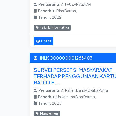
Pengarang:
A. FAUZAN AZHAR
Penerbit:
Bina Darma,
Tahun:
2022
teknik informatika
Detail
INLIS000000001263403
SURVEI PERSEPSI MASYARAKAT
TERHADAP PENGGUNAAN KART
RADIO F ...
Pengarang:
A. Rahim Dandy Dwika Putra
Penerbit:
Universitas Bina Darma,
Tahun:
2025
Manajemen