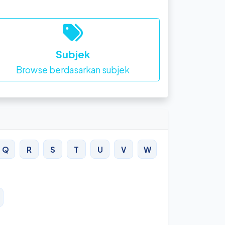
Subjek
Browse berdasarkan subjek
Q
R
S
T
U
V
W