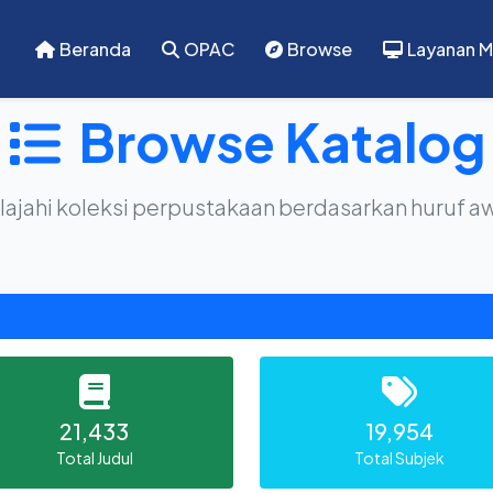
Beranda
OPAC
Browse
Layanan M
Browse Katalog
lajahi koleksi perpustakaan berdasarkan huruf a
21,433
19,954
Total Judul
Total Subjek