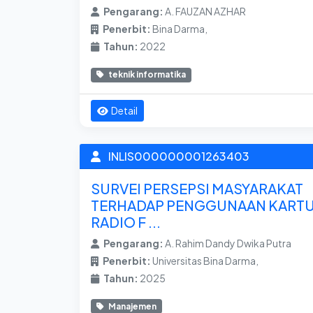
Pengarang:
A. FAUZAN AZHAR
Penerbit:
Bina Darma,
Tahun:
2022
teknik informatika
Detail
INLIS000000001263403
SURVEI PERSEPSI MASYARAKAT
TERHADAP PENGGUNAAN KART
RADIO F ...
Pengarang:
A. Rahim Dandy Dwika Putra
Penerbit:
Universitas Bina Darma,
Tahun:
2025
Manajemen