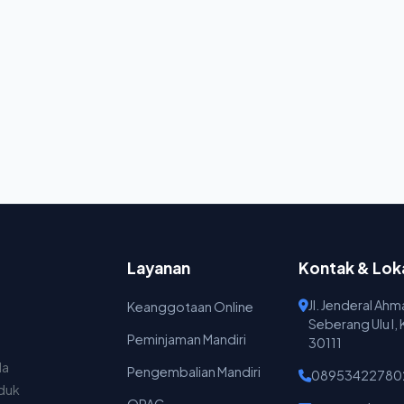
Layanan
Kontak & Lok
Jl. Jenderal Ah
Keanggotaan Online
Seberang Ulu I,
Peminjaman Mandiri
30111
da
Pengembalian Mandiri
08953422780
nduk
OPAC