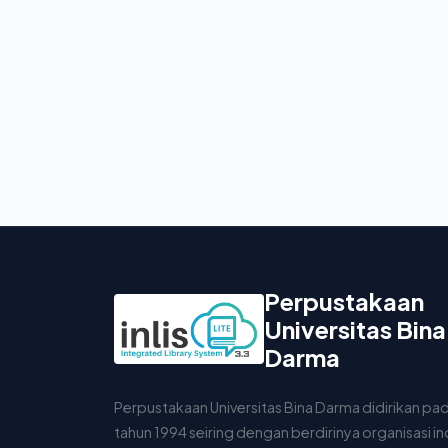
Perpustakaan
Universitas Bina
Darma
Perpustakaan Universitas Bina Darma didirikan pa
tahun 1994 seiring dengan berdirinya organisasi i