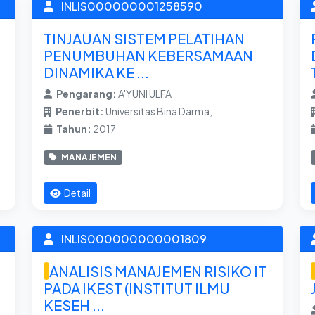
INLIS000000001258590
TINJAUAN SISTEM PELATIHAN
PENUMBUHAN KEBERSAMAAN
DINAMIKA KE ...
Pengarang:
A'YUNI ULFA
Penerbit:
Universitas Bina Darma,
Tahun:
2017
MANAJEMEN
Detail
INLIS000000000001809
ANALISIS MANAJEMEN RISIKO IT
PADA IKEST (INSTITUT ILMU
KESEH ...