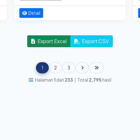
Detail
Export Excel
Export CSV
1
2
3
Halaman
1
dari
233
| Total
2,795
hasil