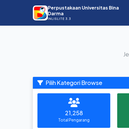
Perpustakaan Universitas Bina
Darma
INLISLITE 3.3
Je
Pilih Kategori Browse
21,258
Total Pengarang