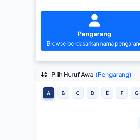
Pengarang
Browse berdasarkan nama pengaran
Pilih Huruf Awal
(Pengarang)
A
B
C
D
E
F
G