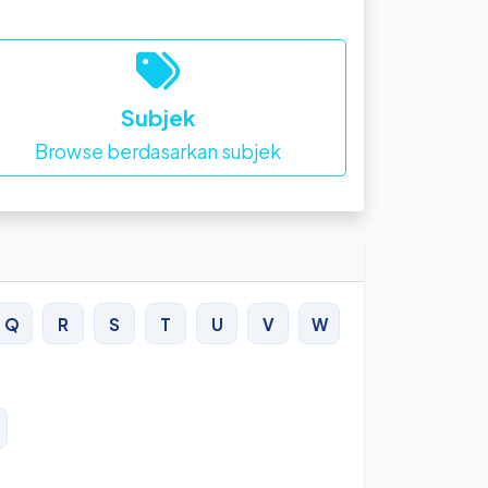
Subjek
Browse berdasarkan subjek
Q
R
S
T
U
V
W