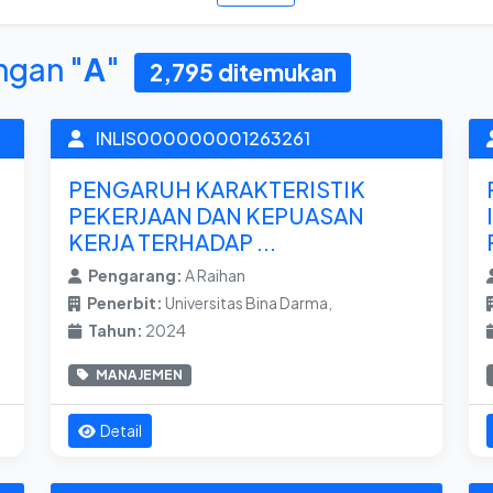
ngan "
A
"
2,795 ditemukan
INLIS000000001263261
PENGARUH KARAKTERISTIK
PEKERJAAN DAN KEPUASAN
KERJA TERHADAP ...
Pengarang:
A Raihan
Penerbit:
Universitas Bina Darma,
Tahun:
2024
MANAJEMEN
Detail