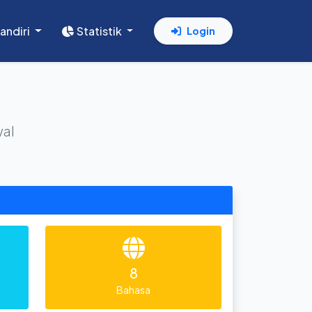
andiri
Statistik
Login
wal
8
Bahasa