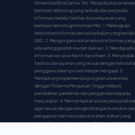
Universitas Bina Darma. Visi : Menjadi perpustakaa
berbasis teknologi yang terbaik dan penyedia
informasi melalui fasilitas dan pelayanan yang
berbasis teknologi informasi Misi : 1. Melengkapi
kebutuhan informasi sesuai kurikulum yang berlaku
UBD. 2. Mengorganisasikan seluruh informasi yang
ada sehingga lebih mudah diakses. 3. Mendapatk
informasi secara efektif dan efisien. 4. Menyedia
fasilitas dan layanan yang sesuai dengan kebutuh
pengguna dalam proses belajar mengajar. 5.
Mendukung implementasi program universitas
dengan Tridarma Perguruan Tinggi meliputi
pendidikan, penelitian dan pengabdian kepada
masyarakat. 6. Memantapkan aturan perpustakaa
agar sesuai dengan pengembangan kurikulum da
pengajaran dan menyiapkan bahan-bahan yang
diperlukan untuk pengajaran. 7. Menyediakan fasil
yang dibutuhkan pengguna agar dapat mengaks