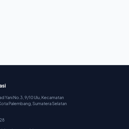
asi
mad Yani No.3, 9/10 Ulu, Kecamatan
 Kota Palembang, Sumatera Selatan
28