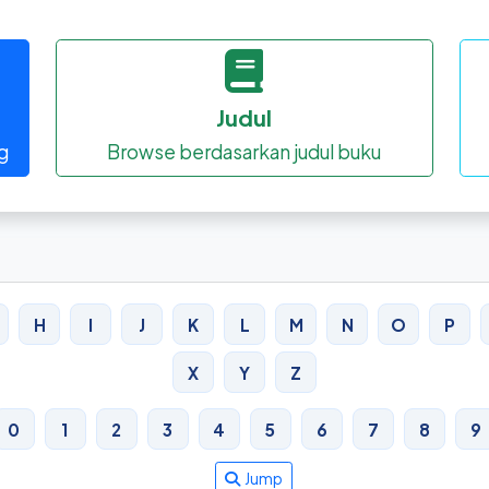
Judul
g
Browse berdasarkan judul buku
H
I
J
K
L
M
N
O
P
X
Y
Z
0
1
2
3
4
5
6
7
8
9
Jump