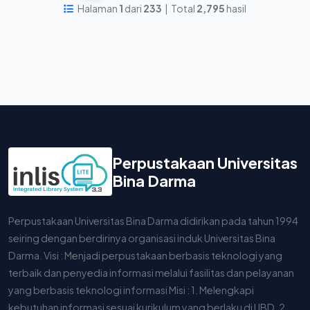
Halaman
1
dari
233
| Total
2,795
hasil
Perpustakaan Universitas
Bina Darma
Perpustakaan Universitas Bina Darma didirikan pada tahun 1994
seiring dengan berdirinya organisasi induk Universitas Bina
Darma. Visi : Menjadi perpustakaan berbasis teknologi yang
terbaik dan penyedia informasi melalui fasilitas dan pelayanan
yang berbasis teknologi informasi Misi : 1. Melengkapi
kebutuhan informasi sesuai kurikulum yang berlaku di UBD. 2.