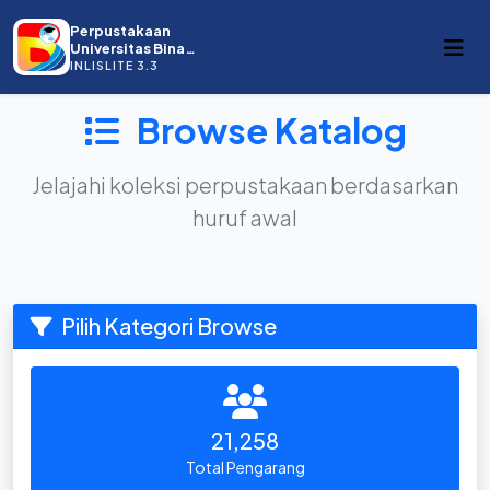
Perpustakaan
Universitas Bina
Darma
INLISLITE 3.3
Browse Katalog
Jelajahi koleksi perpustakaan berdasarkan
huruf awal
Pilih Kategori Browse
21,258
Total Pengarang