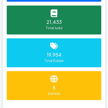
21,433
Total Judul
19,954
Total Subjek
8
Bahasa