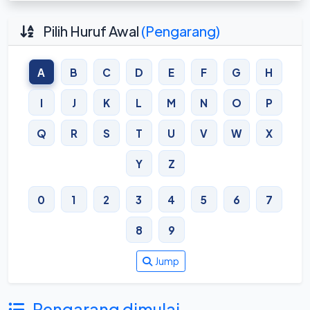
Pilih Huruf Awal
(Pengarang)
A
B
C
D
E
F
G
H
I
J
K
L
M
N
O
P
Q
R
S
T
U
V
W
X
Y
Z
0
1
2
3
4
5
6
7
8
9
Jump
Pengarang dimulai