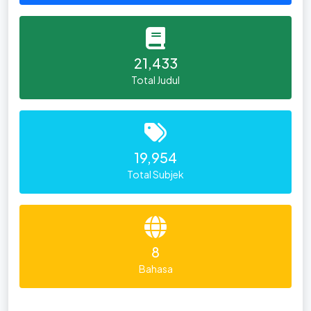
21,433
Total Judul
19,954
Total Subjek
8
Bahasa