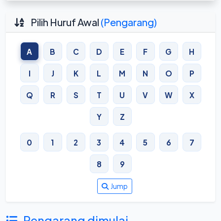
Pilih Huruf Awal
(Pengarang)
A
B
C
D
E
F
G
H
I
J
K
L
M
N
O
P
Q
R
S
T
U
V
W
X
Y
Z
0
1
2
3
4
5
6
7
8
9
Jump
Pengarang dimulai