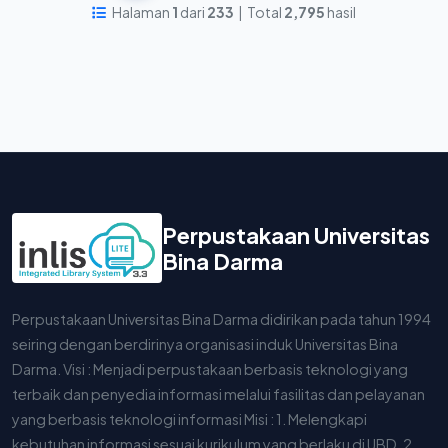
Halaman
1
dari
233
| Total
2,795
hasil
Perpustakaan Universitas
Bina Darma
Perpustakaan Universitas Bina Darma didirikan pada tahun 1994
seiring dengan berdirinya organisasi induk Universitas Bina
Darma. Visi : Menjadi perpustakaan berbasis teknologi yang
terbaik dan penyedia informasi melalui fasilitas dan pelayanan
yang berbasis teknologi informasi Misi : 1. Melengkapi
kebutuhan informasi sesuai kurikulum yang berlaku di UBD. 2.