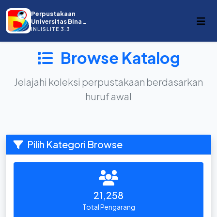
Perpustakaan
Universitas Bina
Darma
INLISLITE 3.3
Browse Katalog
Jelajahi koleksi perpustakaan berdasarkan
huruf awal
Pilih Kategori Browse
21,258
Total Pengarang