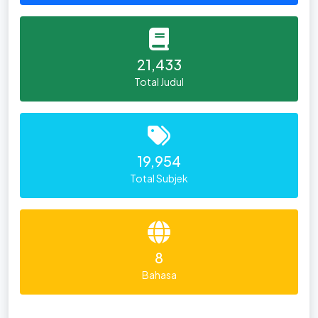
21,433
Total Judul
19,954
Total Subjek
8
Bahasa