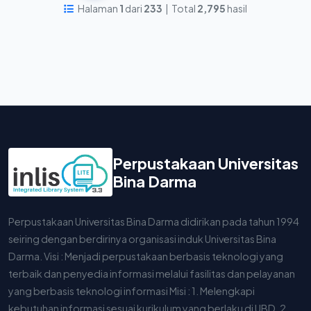
Halaman
1
dari
233
| Total
2,795
hasil
Perpustakaan Universitas
Bina Darma
Perpustakaan Universitas Bina Darma didirikan pada tahun 1994
seiring dengan berdirinya organisasi induk Universitas Bina
Darma. Visi : Menjadi perpustakaan berbasis teknologi yang
terbaik dan penyedia informasi melalui fasilitas dan pelayanan
yang berbasis teknologi informasi Misi : 1. Melengkapi
kebutuhan informasi sesuai kurikulum yang berlaku di UBD. 2.