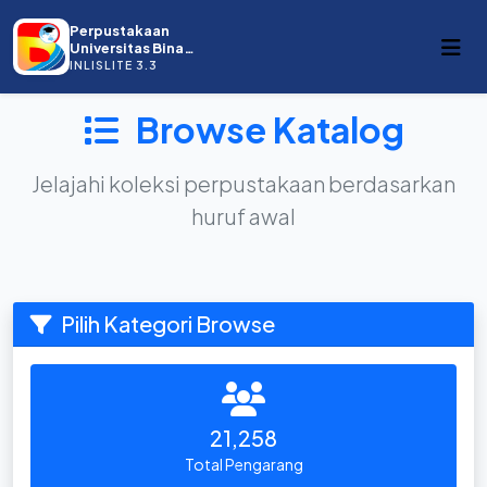
Perpustakaan
Universitas Bina
Darma
INLISLITE 3.3
Browse Katalog
Jelajahi koleksi perpustakaan berdasarkan
huruf awal
Pilih Kategori Browse
21,258
Total Pengarang