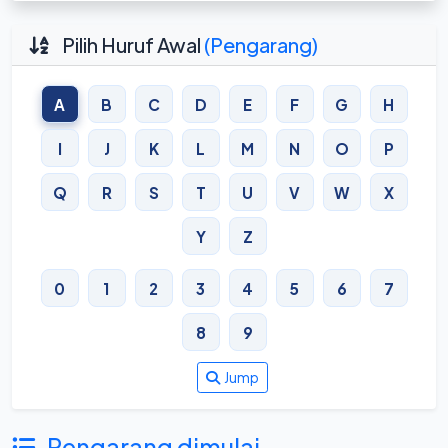
Pilih Huruf Awal
(Pengarang)
A
B
C
D
E
F
G
H
I
J
K
L
M
N
O
P
Q
R
S
T
U
V
W
X
Y
Z
0
1
2
3
4
5
6
7
8
9
Jump
Pengarang dimulai