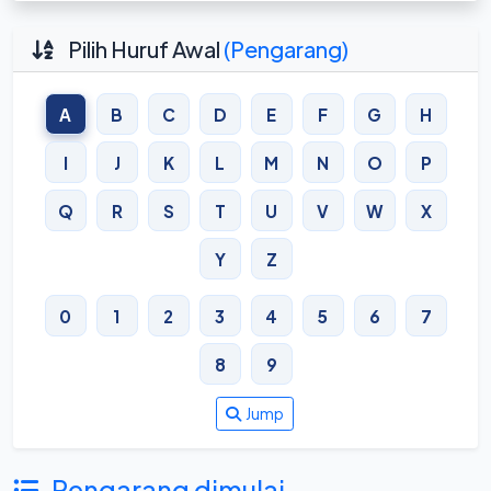
Pilih Huruf Awal
(Pengarang)
A
B
C
D
E
F
G
H
I
J
K
L
M
N
O
P
Q
R
S
T
U
V
W
X
Y
Z
0
1
2
3
4
5
6
7
8
9
Jump
Pengarang dimulai