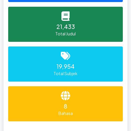
21,433
Total Judul
19,954
Total Subjek
8
Bahasa