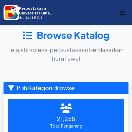
Perpustakaan
Universitas Bina
Darma
INLISLITE 3.3
Browse Katalog
Jelajahi koleksi perpustakaan berdasarkan
huruf awal
Pilih Kategori Browse
21,258
Total Pengarang