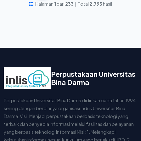
Halaman
1
dari
233
| Total
2,795
hasil
Perpustakaan Universitas
Bina Darma
Perpustakaan Universitas Bina Darma didirikan pada tahun 1994
seiring dengan berdirinya organisasi induk Universitas Bina
Darma. Visi : Menjadi perpustakaan berbasis teknologi yang
terbaik dan penyedia informasi melalui fasilitas dan pelayanan
yang berbasis teknologi informasi Misi : 1. Melengkapi
kebutuhan informasi sesuai kurikulum yang berlaku di UBD. 2.