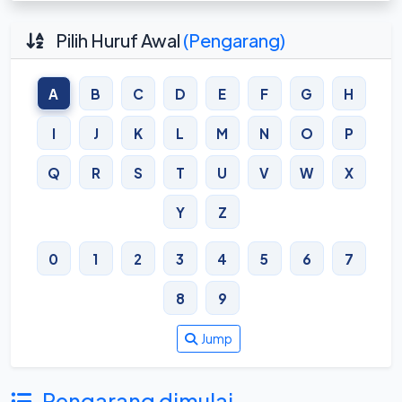
Pilih Huruf Awal
(Pengarang)
A
B
C
D
E
F
G
H
I
J
K
L
M
N
O
P
Q
R
S
T
U
V
W
X
Y
Z
0
1
2
3
4
5
6
7
8
9
Jump
Pengarang dimulai