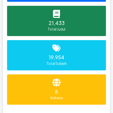
21,433
Total Judul
19,954
Total Subjek
8
Bahasa