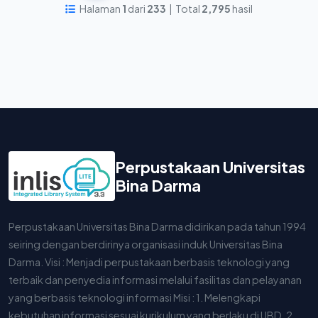
Halaman
1
dari
233
| Total
2,795
hasil
Perpustakaan Universitas
Bina Darma
Perpustakaan Universitas Bina Darma didirikan pada tahun 1994
seiring dengan berdirinya organisasi induk Universitas Bina
Darma. Visi : Menjadi perpustakaan berbasis teknologi yang
terbaik dan penyedia informasi melalui fasilitas dan pelayanan
yang berbasis teknologi informasi Misi : 1. Melengkapi
kebutuhan informasi sesuai kurikulum yang berlaku di UBD. 2.