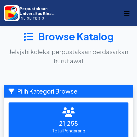
Perpustakaan
Universitas Bina
Darma
INLISLITE 3.3
Browse Katalog
Jelajahi koleksi perpustakaan berdasarkan
huruf awal
Pilih Kategori Browse
21,258
Total Pengarang