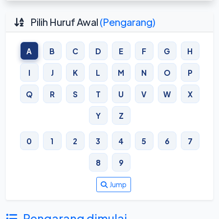
Pilih Huruf Awal
(Pengarang)
A
B
C
D
E
F
G
H
I
J
K
L
M
N
O
P
Q
R
S
T
U
V
W
X
Y
Z
0
1
2
3
4
5
6
7
8
9
Jump
Pengarang dimulai