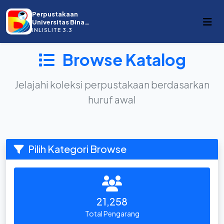
Perpustakaan
Universitas Bina
Darma
INLISLITE 3.3
Browse Katalog
Jelajahi koleksi perpustakaan berdasarkan
huruf awal
Pilih Kategori Browse
21,258
Total Pengarang