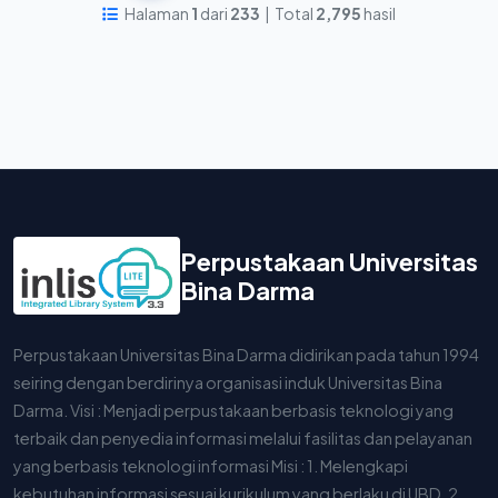
Halaman
1
dari
233
| Total
2,795
hasil
Perpustakaan Universitas
Bina Darma
Perpustakaan Universitas Bina Darma didirikan pada tahun 1994
seiring dengan berdirinya organisasi induk Universitas Bina
Darma. Visi : Menjadi perpustakaan berbasis teknologi yang
terbaik dan penyedia informasi melalui fasilitas dan pelayanan
yang berbasis teknologi informasi Misi : 1. Melengkapi
kebutuhan informasi sesuai kurikulum yang berlaku di UBD. 2.