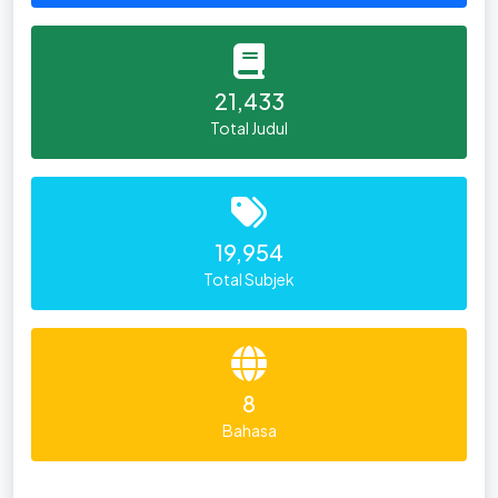
21,433
Total Judul
19,954
Total Subjek
8
Bahasa