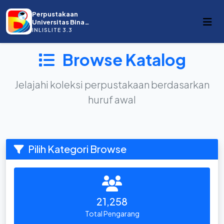
Perpustakaan
Universitas Bina
Darma
INLISLITE 3.3
Browse Katalog
Jelajahi koleksi perpustakaan berdasarkan
huruf awal
Pilih Kategori Browse
21,258
Total Pengarang