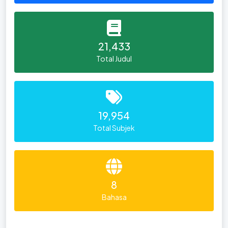
21,433
Total Judul
19,954
Total Subjek
8
Bahasa