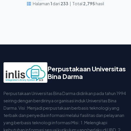
Halaman
1
dari
233
| Total
2,795
hasil
Perpustakaan Universitas
Bina Darma
Perpustakaan Universitas Bina Darma didirikan pada tahun 1994
seiring dengan berdirinya organisasi induk Universitas Bina
Darma. Visi : Menjadi perpustakaan berbasis teknologi yang
terbaik dan penyedia informasi melalui fasilitas dan pelayanan
yang berbasis teknologi informasi Misi : 1. Melengkapi
kebutuhan informasi sesuai kurikulum yang berlaku di UBD. 2.