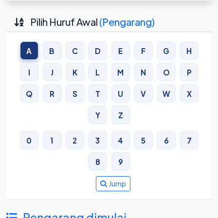
Pilih Huruf Awal
(Pengarang)
A
B
C
D
E
F
G
H
I
J
K
L
M
N
O
P
Q
R
S
T
U
V
W
X
Y
Z
0
1
2
3
4
5
6
7
8
9
Jump
Pengarang dimulai