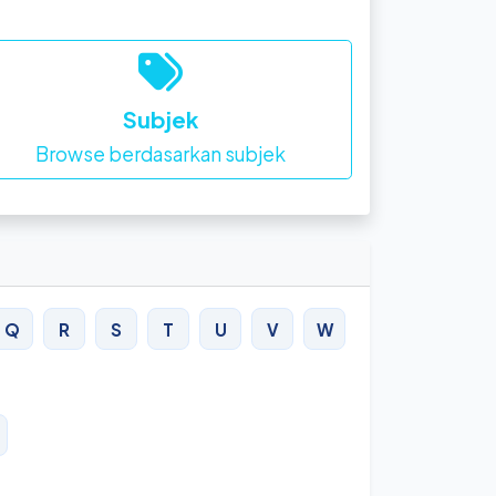
Subjek
Browse berdasarkan subjek
Q
R
S
T
U
V
W