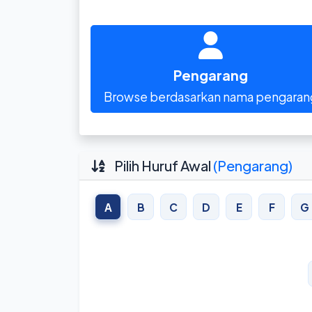
Pengarang
Browse berdasarkan nama pengaran
Pilih Huruf Awal
(Pengarang)
A
B
C
D
E
F
G