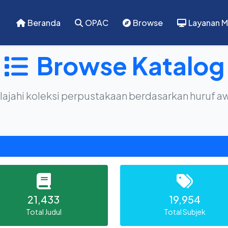
Beranda
OPAC
Browse
Layanan M
Browse Katalog
lajahi koleksi perpustakaan berdasarkan huruf a
21,433
19,954
Total Judul
Total Subjek