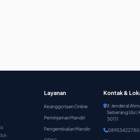
Layanan
Kontak & Lok
Jl. Jenderal Ah
Keanggotaan Online
Seberang Ulu I,
Peminjaman Mandiri
30111
da
Pengembalian Mandiri
08953422780
nduk
OPAC