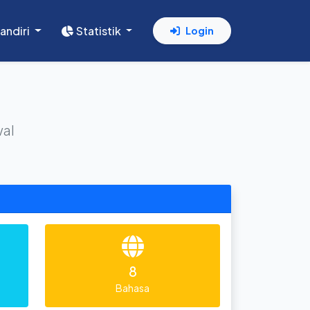
andiri
Statistik
Login
wal
8
Bahasa