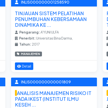
INLIS000000001258590
TINJAUAN SISTEM PELATIHAN
PENUMBUHAN KEBERSAMAAN
DINAMIKA KE ...
Pengarang:
A'YUNI ULFA
Penerbit:
Universitas Bina Darma,
Tahun:
2017
MANAJEMEN
Detail
INLIS000000000001809
ANALISIS MANAJEMEN RISIKO IT
PADA IKEST (INSTITUT ILMU
KESEH ...