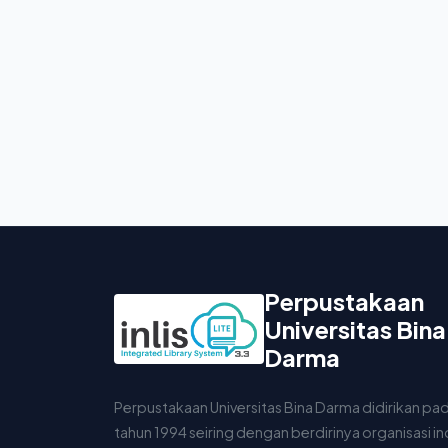
Perpustakaan
Universitas Bina
Darma
Perpustakaan Universitas Bina Darma didirikan pa
tahun 1994 seiring dengan berdirinya organisasi i