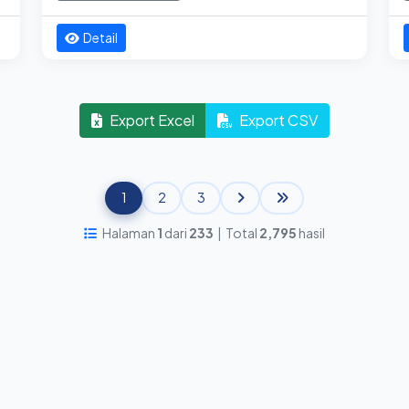
Detail
Export Excel
Export CSV
1
2
3
Halaman
1
dari
233
| Total
2,795
hasil