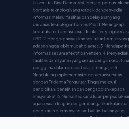
Universitas Bina Darma. Visi : Menjadi perpustakaa
berbasis teknologi yang terbaik dan penyedia
informasi melalui fasilitas dan pelayanan yang
berbasis teknologi informasi Misi : 1. Melengkapi
kebutuhan informasi sesuai kurikulum yang berlaku
UBD. 2. Mengorganisasikan seluruh informasi yang
ada sehingga lebih mudah diakses. 3. Mendapatk
informasi secara efektif dan efisien. 4. Menyedia
fasilitas dan layanan yang sesuai dengan kebutuh
pengguna dalam proses belajar mengajar. 5.
Mendukung implementasi program universitas
dengan Tridarma Perguruan Tinggi meliputi
pendidikan, penelitian dan pengabdian kepada
masyarakat. 6. Memantapkan aturan perpustakaa
agar sesuai dengan pengembangan kurikulum da
pengajaran dan menyiapkan bahan-bahan yang
diperlukan untuk pengajaran. 7. Menyediakan fasil
yang dibutuhkan pengguna agar dapat mengaks