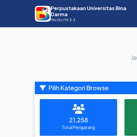
Perpustakaan Universitas Bina
Darma
INLISLITE 3.3
Je
Pilih Kategori Browse
21,258
Total Pengarang