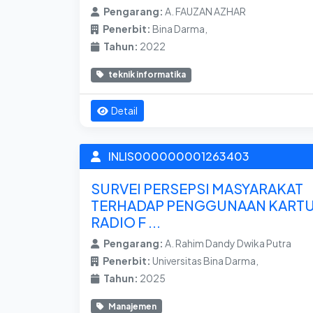
Pengarang:
A. FAUZAN AZHAR
Penerbit:
Bina Darma,
Tahun:
2022
teknik informatika
Detail
INLIS000000001263403
SURVEI PERSEPSI MASYARAKAT
TERHADAP PENGGUNAAN KART
RADIO F ...
Pengarang:
A. Rahim Dandy Dwika Putra
Penerbit:
Universitas Bina Darma,
Tahun:
2025
Manajemen