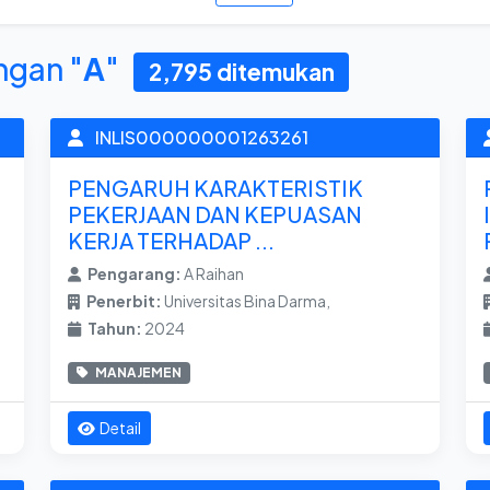
ngan "
A
"
2,795 ditemukan
INLIS000000001263261
PENGARUH KARAKTERISTIK
PEKERJAAN DAN KEPUASAN
KERJA TERHADAP ...
Pengarang:
A Raihan
Penerbit:
Universitas Bina Darma,
Tahun:
2024
MANAJEMEN
Detail