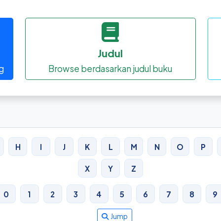
Judul
g
Browse berdasarkan judul buku
H
I
J
K
L
M
N
O
P
X
Y
Z
0
1
2
3
4
5
6
7
8
9
Jump