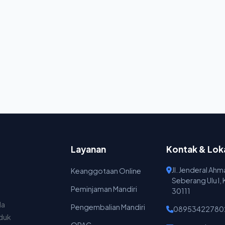
Layanan
Kontak & Lok
Jl. Jenderal Ah
Keanggotaan Online
Seberang Ulu I,
Peminjaman Mandiri
30111
da
Pengembalian Mandiri
08953422780
nduk
OPAC