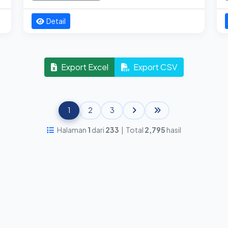
Detail
Export Excel
Export CSV
1
2
3
Halaman
1
dari
233
| Total
2,795
hasil