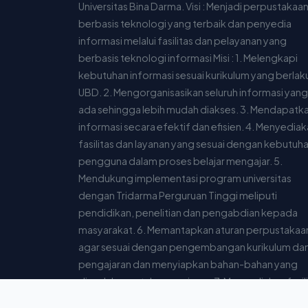
Universitas Bina Darma. Visi : Menjadi perpustakaa
berbasis teknologi yang terbaik dan penyedia
informasi melalui fasilitas dan pelayanan yang
berbasis teknologi informasi Misi : 1. Melengkapi
kebutuhan informasi sesuai kurikulum yang berlaku
UBD. 2. Mengorganisasikan seluruh informasi yang
ada sehingga lebih mudah diakses. 3. Mendapatk
informasi secara efektif dan efisien. 4. Menyedia
fasilitas dan layanan yang sesuai dengan kebutuh
pengguna dalam proses belajar mengajar. 5.
Mendukung implementasi program universitas
dengan Tridarma Perguruan Tinggi meliputi
pendidikan, penelitian dan pengabdian kepada
masyarakat. 6. Memantapkan aturan perpustakaa
agar sesuai dengan pengembangan kurikulum da
pengajaran dan menyiapkan bahan-bahan yang
diperlukan untuk pengajaran. 7. Menyediakan fasil
yang dibutuhkan pengguna agar dapat mengaks