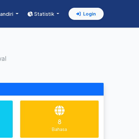
andiri
Statistik
Login
wal
8
Bahasa