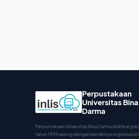
Perpustakaan
Universitas Bina
Darma
Perpustakaan Universitas Bina Darma didirikan pa
tahun 1994 seiring dengan berdirinya organisasi i