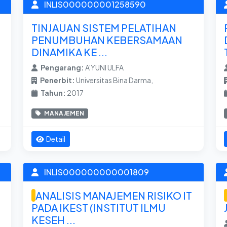
INLIS000000001258590
TINJAUAN SISTEM PELATIHAN
PENUMBUHAN KEBERSAMAAN
DINAMIKA KE ...
Pengarang:
A'YUNI ULFA
Penerbit:
Universitas Bina Darma,
Tahun:
2017
MANAJEMEN
Detail
INLIS000000000001809
ANALISIS MANAJEMEN RISIKO IT
PADA IKEST (INSTITUT ILMU
KESEH ...