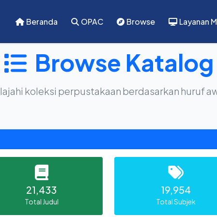
Beranda
OPAC
Browse
Layanan M
Browse Katalog
lajahi koleksi perpustakaan berdasarkan huruf a
21,433
19,954
Total Judul
Total Subjek