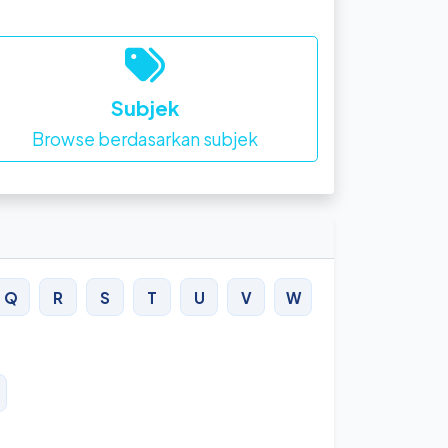
Subjek
Browse berdasarkan subjek
Q
R
S
T
U
V
W