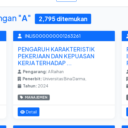
ngan "
A
"
2,795 ditemukan
INLIS000000001263261
PENGARUH KARAKTERISTIK
PEKERJAAN DAN KEPUASAN
KERJA TERHADAP ...
Pengarang:
A Raihan
Penerbit:
Universitas Bina Darma,
Tahun:
2024
MANAJEMEN
Detail