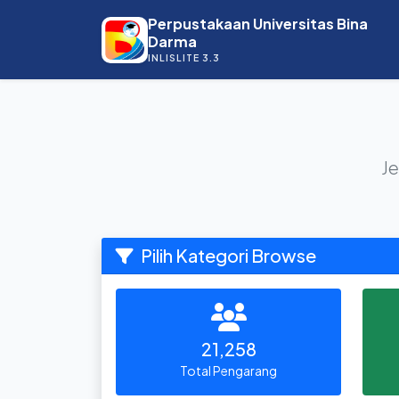
Perpustakaan Universitas Bina
Darma
INLISLITE 3.3
Je
Pilih Kategori Browse
21,258
Total Pengarang