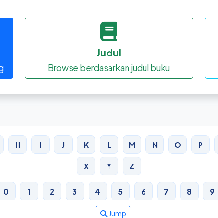
Judul
g
Browse berdasarkan judul buku
H
I
J
K
L
M
N
O
P
X
Y
Z
0
1
2
3
4
5
6
7
8
9
Jump