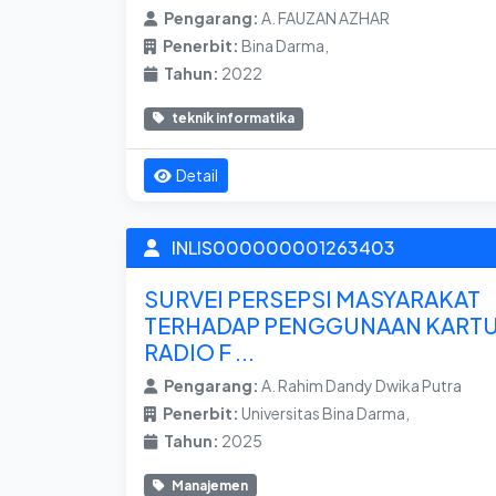
Pengarang:
A. FAUZAN AZHAR
Penerbit:
Bina Darma,
Tahun:
2022
teknik informatika
Detail
INLIS000000001263403
SURVEI PERSEPSI MASYARAKAT
TERHADAP PENGGUNAAN KART
RADIO F ...
Pengarang:
A. Rahim Dandy Dwika Putra
Penerbit:
Universitas Bina Darma,
Tahun:
2025
Manajemen