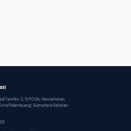
asi
mad Yani No.3, 9/10 Ulu, Kecamatan
 Kota Palembang, Sumatera Selatan
28