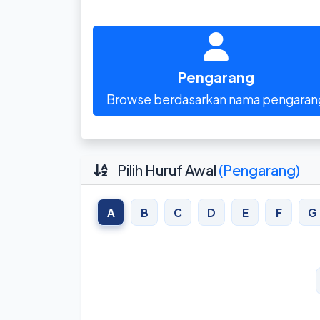
Pengarang
Browse berdasarkan nama pengaran
Pilih Huruf Awal
(Pengarang)
A
B
C
D
E
F
G