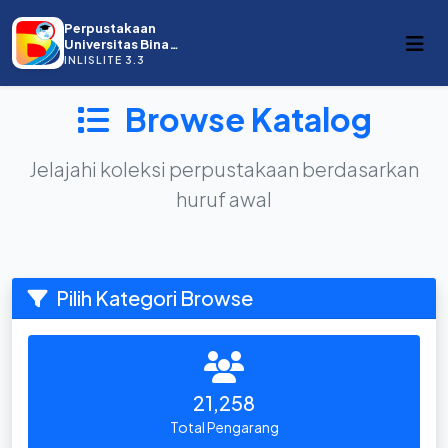
Perpustakaan
Universitas Bina
Darma
INLISLITE 3.3
Browse Katalog
Jelajahi koleksi perpustakaan berdasarkan
huruf awal
Pilih Kategori Browse
21,258
Total Pengarang