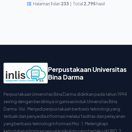
Halaman
1
dari
233
| Total
2,795
hasil
Perpustakaan Universitas
Bina Darma
Perpustakaan Universitas Bina Darma didirikan pada tahun 1994
seiring dengan berdirinya organisasi induk Universitas Bina
Darma. Visi : Menjadi perpustakaan berbasis teknologi yang
terbaik dan penyedia informasi melalui fasilitas dan pelayanan
yang berbasis teknologi informasi Misi : 1. Melengkapi
kebutuhan informasi sesuai kurikulum yang berlaku di UBD. 2.