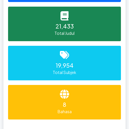
21,433
Total Judul
19,954
Total Subjek
8
Bahasa