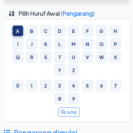
Pilih Huruf Awal
(Pengarang)
A
B
C
D
E
F
G
H
I
J
K
L
M
N
O
P
Q
R
S
T
U
V
W
X
Y
Z
0
1
2
3
4
5
6
7
8
9
Jump
Pengarang dimulai