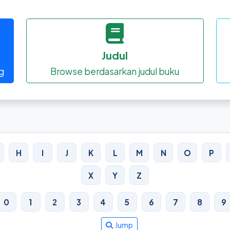
Judul
g
Browse berdasarkan judul buku
H
I
J
K
L
M
N
O
P
X
Y
Z
0
1
2
3
4
5
6
7
8
9
Jump