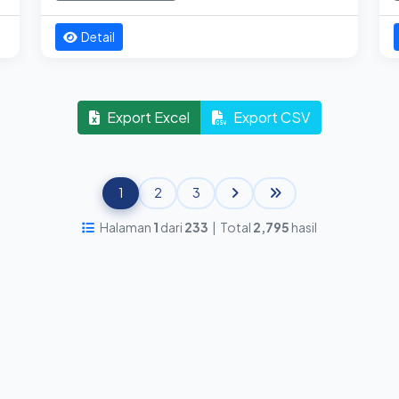
Detail
Export Excel
Export CSV
1
2
3
Halaman
1
dari
233
| Total
2,795
hasil