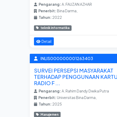
Pengarang:
A. FAUZAN AZHAR
Penerbit:
Bina Darma,
Tahun:
2022
teknik informatika
Detail
INLIS000000001263403
SURVEI PERSEPSI MASYARAKAT
TERHADAP PENGGUNAAN KART
RADIO F ...
Pengarang:
A. Rahim Dandy Dwika Putra
Penerbit:
Universitas Bina Darma,
Tahun:
2025
Manajemen