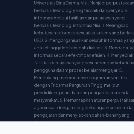
Universitas Bina Darma. Visi : Menjadi perpustakaa
berbasis teknologi yang terbaik dan penyedia
informasi melalui fasilitas dan pelayanan yang
berbasis teknologi informasi Misi : 1. Melengkapi
kebutuhan informasi sesuai kurikulum yang berlaku
UBD. 2. Mengorganisasikan seluruh informasi yang
ada sehingga lebih mudah diakses. 3. Mendapatk
informasi secara efektif dan efisien. 4. Menyedia
fasilitas dan layanan yang sesuai dengan kebutuh
pengguna dalam proses belajar mengajar. 5.
Mendukung implementasi program universitas
dengan Tridarma Perguruan Tinggi meliputi
pendidikan, penelitian dan pengabdian kepada
masyarakat. 6. Memantapkan aturan perpustakaa
agar sesuai dengan pengembangan kurikulum da
pengajaran dan menyiapkan bahan-bahan yang
diperlukan untuk pengajaran. 7. Menyediakan fasil
yang dibutuhkan pengguna agar dapat mengaks