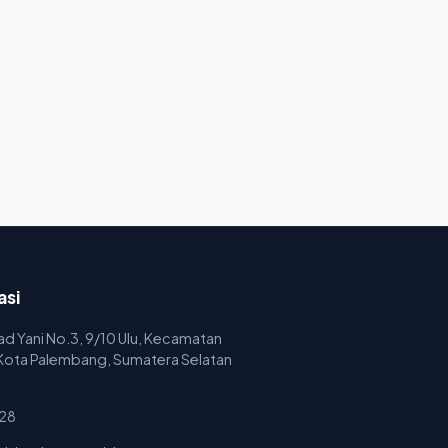
asi
mad Yani No.3, 9/10 Ulu, Kecamatan
 Kota Palembang, Sumatera Selatan
28