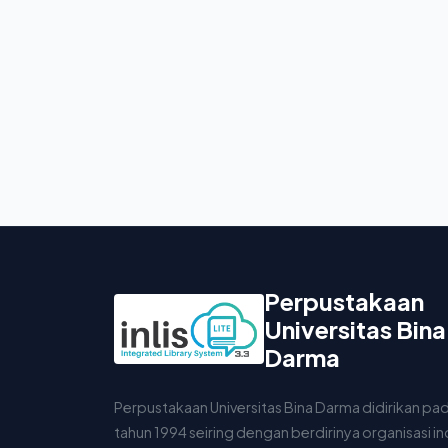
Perpustakaan
Universitas Bina
Darma
Perpustakaan Universitas Bina Darma didirikan pa
tahun 1994 seiring dengan berdirinya organisasi i