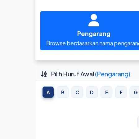
Pengarang
Browse berdasarkan nama pengaran
Pilih Huruf Awal
(Pengarang)
A
B
C
D
E
F
G