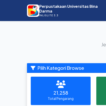
Perpustakaan Universitas Bina
Darma
INLISLITE 3.3
Je
Pilih Kategori Browse
21,258
Total Pengarang