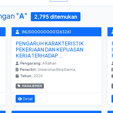
ngan "
A
"
2,795 ditemukan
INLIS000000001263261
PENGARUH KARAKTERISTIK
PEKERJAAN DAN KEPUASAN
KERJA TERHADAP ...
Pengarang:
A Raihan
Penerbit:
Universitas Bina Darma,
Tahun:
2024
MANAJEMEN
Detail