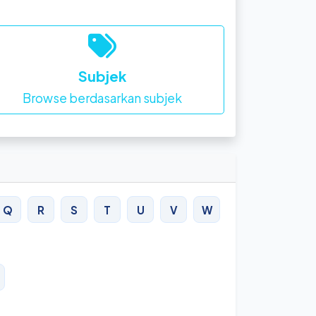
Subjek
Browse berdasarkan subjek
Q
R
S
T
U
V
W