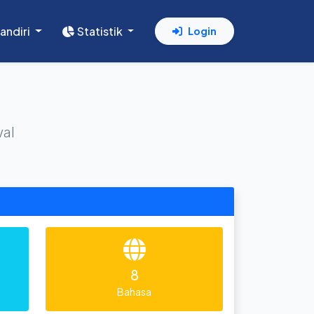
andiri
Statistik
Login
wal
8
Bahasa