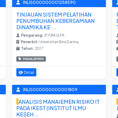
INLIS000000001258590
TINJAUAN SISTEM PELATIHAN
PENUMBUHAN KEBERSAMAAN
DINAMIKA KE ...
Pengarang:
A'YUNI ULFA
Penerbit:
Universitas Bina Darma,
Tahun:
2017
MANAJEMEN
Detail
INLIS000000000001809
ANALISIS MANAJEMEN RISIKO IT
PADA IKEST (INSTITUT ILMU
KESEH ...