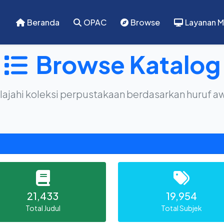
Beranda
OPAC
Browse
Layanan M
Browse Katalog
lajahi koleksi perpustakaan berdasarkan huruf a
21,433
19,954
Total Judul
Total Subjek