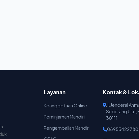
Layanan
Kontak & Lok
Jl. Jenderal Ah
Keanggotaan Online
Seberang Ulu I,
Peminjaman Mandiri
30111
da
Pengembalian Mandiri
08953422780
nduk
OPAC