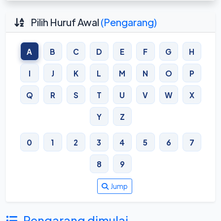
Pilih Huruf Awal
(Pengarang)
A
B
C
D
E
F
G
H
I
J
K
L
M
N
O
P
Q
R
S
T
U
V
W
X
Y
Z
0
1
2
3
4
5
6
7
8
9
Jump
Pengarang dimulai