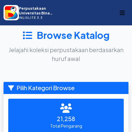
Perpustakaan
Universitas Bina
Darma
INLISLITE 3.3
Browse Katalog
Jelajahi koleksi perpustakaan berdasarkan
huruf awal
Pilih Kategori Browse
21,258
Total Pengarang