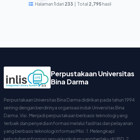
Halaman
1
dari
233
| Total
2,795
hasil
Perpustakaan Universitas
Bina Darma
Perpustakaan Universitas Bina Darma didirikan pada tahun 1994
seiring dengan berdirinya organisasi induk Universitas Bina
Darma. Visi : Menjadi perpustakaan berbasis teknologi yang
terbaik dan penyedia informasi melalui fasilitas dan pelayanan
yang berbasis teknologi informasi Misi : 1. Melengkapi
kebutuhan informasi sesuai kurikulum yang berlaku di UBD. 2.