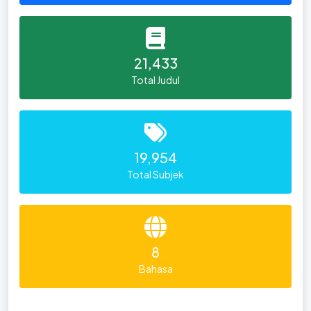
21,433
Total Judul
19,954
Total Subjek
8
Bahasa