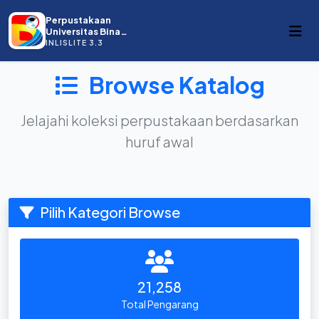
Perpustakaan
Universitas Bina
Darma
INLISLITE 3.3
Browse Katalog
Jelajahi koleksi perpustakaan berdasarkan
huruf awal
Pilih Kategori Browse
21,258
Total Pengarang