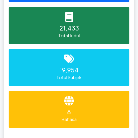
21,433
Total Judul
19,954
Total Subjek
8
Bahasa