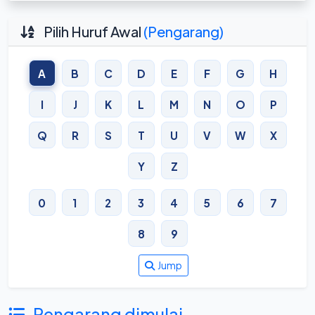
Pilih Huruf Awal
(Pengarang)
A
B
C
D
E
F
G
H
I
J
K
L
M
N
O
P
Q
R
S
T
U
V
W
X
Y
Z
0
1
2
3
4
5
6
7
8
9
Jump
Pengarang dimulai