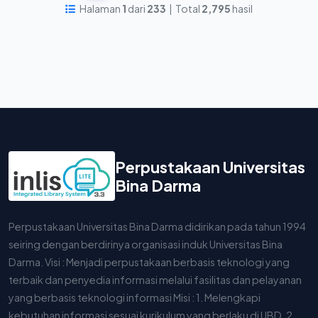
Halaman
1
dari
233
| Total
2,795
hasil
Perpustakaan Universitas
Bina Darma
Perpustakaan Universitas Bina Darma didirikan pada tahun 1994
seiring dengan berdirinya organisasi induk Universitas Bina
Darma. Visi : Menjadi perpustakaan berbasis teknologi yang
terbaik dan penyedia informasi melalui fasilitas dan pelayanan
yang berbasis teknologi informasi Misi : 1. Melengkapi
kebutuhan informasi sesuai kurikulum yang berlaku di UBD. 2.