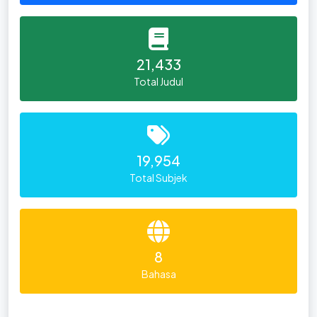
21,433
Total Judul
19,954
Total Subjek
8
Bahasa