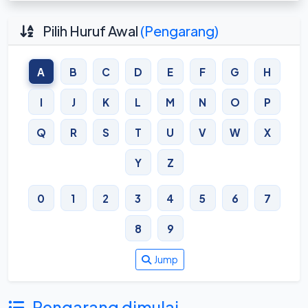
Pilih Huruf Awal
(Pengarang)
A
B
C
D
E
F
G
H
I
J
K
L
M
N
O
P
Q
R
S
T
U
V
W
X
Y
Z
0
1
2
3
4
5
6
7
8
9
Jump
Pengarang dimulai