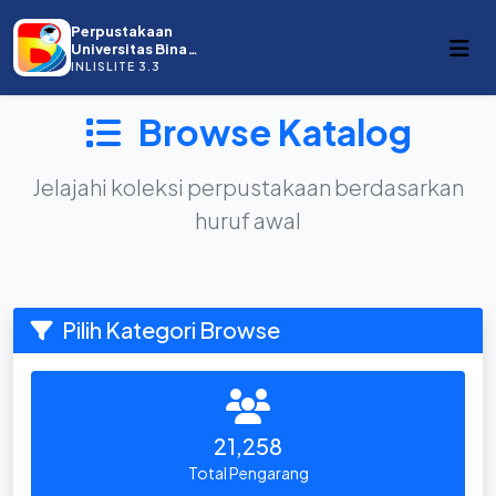
Perpustakaan
Universitas Bina
Darma
INLISLITE 3.3
Browse Katalog
Jelajahi koleksi perpustakaan berdasarkan
huruf awal
Pilih Kategori Browse
21,258
Total Pengarang