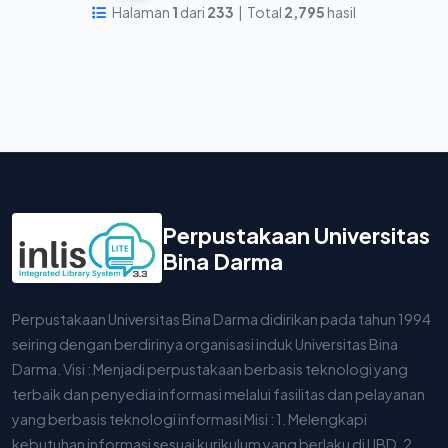
Halaman
1
dari
233
| Total
2,795
hasil
Perpustakaan Universitas
Bina Darma
Perpustakaan Universitas Bina Darma didirikan pada tahun 1994
seiring dengan berdirinya organisasi induk Universitas Bina
Darma. Visi : Menjadi perpustakaan berbasis teknologi yang
terbaik dan penyedia informasi melalui fasilitas dan pelayanan
yang berbasis teknologi informasi Misi : 1. Melengkapi
kebutuhan informasi sesuai kurikulum yang berlaku di UBD. 2.