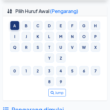
Pilih Huruf Awal
(Pengarang)
A
B
C
D
E
F
G
H
I
J
K
L
M
N
O
P
Q
R
S
T
U
V
W
X
Y
Z
0
1
2
3
4
5
6
7
8
9
Jump
Pengarang dimulai