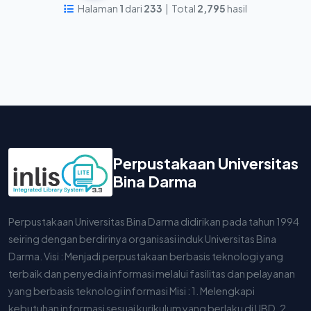
Halaman
1
dari
233
| Total
2,795
hasil
Perpustakaan Universitas
Bina Darma
Perpustakaan Universitas Bina Darma didirikan pada tahun 1994
seiring dengan berdirinya organisasi induk Universitas Bina
Darma. Visi : Menjadi perpustakaan berbasis teknologi yang
terbaik dan penyedia informasi melalui fasilitas dan pelayanan
yang berbasis teknologi informasi Misi : 1. Melengkapi
kebutuhan informasi sesuai kurikulum yang berlaku di UBD. 2.