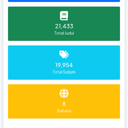
21,433
Total Judul
19,954
Total Subjek
8
Bahasa