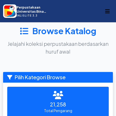
Perpustakaan
Universitas Bina
Darma
INLISLITE 3.3
Browse Katalog
Jelajahi koleksi perpustakaan berdasarkan
huruf awal
Pilih Kategori Browse
21,258
Total Pengarang