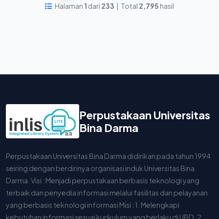
Halaman
1
dari
233
| Total
2,795
hasil
Perpustakaan Universitas
Bina Darma
Perpustakaan Universitas Bina Darma didirikan pada tahun 1994
seiring dengan berdirinya organisasi induk Universitas Bina
Darma. Visi : Menjadi perpustakaan berbasis teknologi yang
terbaik dan penyedia informasi melalui fasilitas dan pelayanan
yang berbasis teknologi informasi Misi : 1. Melengkapi
kebutuhan informasi sesuai kurikulum yang berlaku di UBD. 2.