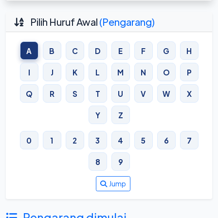
Pilih Huruf Awal
(Pengarang)
A
B
C
D
E
F
G
H
I
J
K
L
M
N
O
P
Q
R
S
T
U
V
W
X
Y
Z
0
1
2
3
4
5
6
7
8
9
Jump
Pengarang dimulai