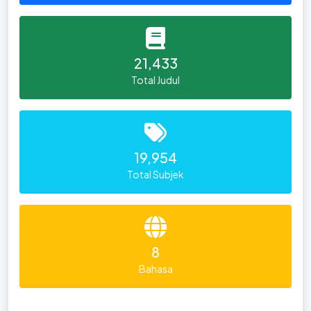
21,433
Total Judul
19,954
Total Subjek
8
Bahasa