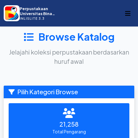
Perpustakaan
Universitas Bina
Darma
INLISLITE 3.3
Browse Katalog
Jelajahi koleksi perpustakaan berdasarkan
huruf awal
Pilih Kategori Browse
21,258
Total Pengarang