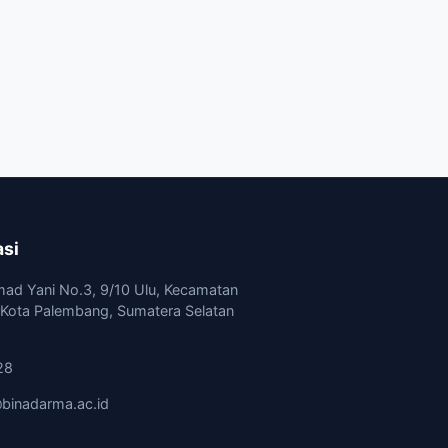
asi
mad Yani No.3, 9/10 Ulu, Kecamatan
, Kota Palembang, Sumatera Selatan
28
binadarma.ac.id