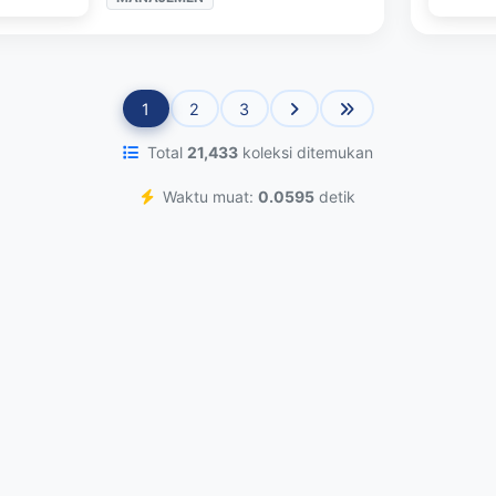
1
2
3
Total
21,433
koleksi ditemukan
Waktu muat:
0.0595
detik