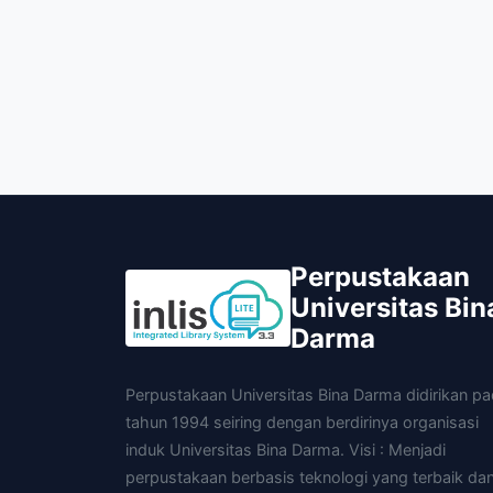
Perpustakaan
Universitas Bin
Darma
Perpustakaan Universitas Bina Darma didirikan p
tahun 1994 seiring dengan berdirinya organisasi
induk Universitas Bina Darma. Visi : Menjadi
perpustakaan berbasis teknologi yang terbaik da