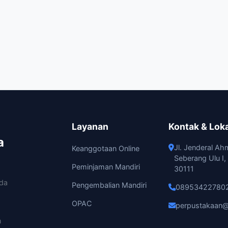
Layanan
Kontak & Lok
a
Jl. Jenderal Ah
Keanggotaan Online
Seberang Ulu I
Peminjaman Mandiri
30111
ada
Pengembalian Mandiri
08953422780
OPAC
perpustakaan@
n