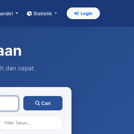
andiri
Statistik
Login
aan
ah dan cepat.
Cari