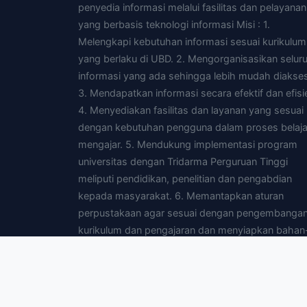
penyedia informasi melalui fasilitas dan pelayanan
yang berbasis teknologi informasi Misi : 1.
Melengkapi kebutuhan informasi sesuai kurikulum
yang berlaku di UBD. 2. Mengorganisasikan selur
informasi yang ada sehingga lebih mudah diakses
3. Mendapatkan informasi secara efektif dan efisi
4. Menyediakan fasilitas dan layanan yang sesuai
dengan kebutuhan pengguna dalam proses belaja
mengajar. 5. Mendukung implementasi program
universitas dengan Tridarma Perguruan Tinggi
meliputi pendidikan, penelitian dan pengabdian
kepada masyarakat. 6. Memantapkan aturan
perpustakaan agar sesuai dengan pengembanga
kurikulum dan pengajaran dan menyiapkan bahan
bahan yang diperlukan untuk pengajaran. 7.
Menyediakan fasilitas yang dibutuhkan pengguna
agar dapat mengakses perpustakaan yang lain d
mendata melalui jaringan intranet dan atau interne