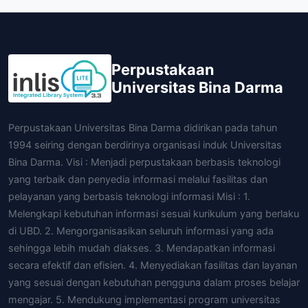
Perpustakaan
Universitas Bina Darma
Perpustakaan Universitas Bina Darma didirikan pada tahun
1994 seiring dengan berdirinya organisasi induk Universitas
Bina Darma. Visi : Menjadi perpustakaan berbasis teknologi
yang terbaik dan penyedia informasi melalui fasilitas dan
pelayanan yang berbasis teknologi informasi Misi : 1.
Melengkapi kebutuhan informasi sesuai kurikulum yang berlaku
di UBD. 2. Mengorganisasikan seluruh informasi yang ada
sehingga lebih mudah diakses. 3. Mendapatkan informasi
secara efektif dan efisien. 4. Menyediakan fasilitas dan layanan
yang sesuai dengan kebutuhan pengguna dalam proses belajar
mengajar. 5. Mendukung implementasi program universitas