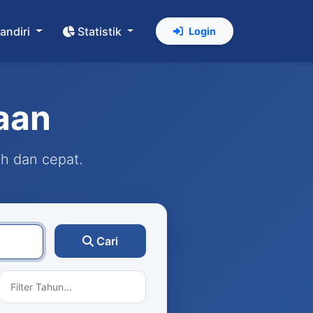
andiri
Statistik
Login
aan
ah dan cepat.
Cari