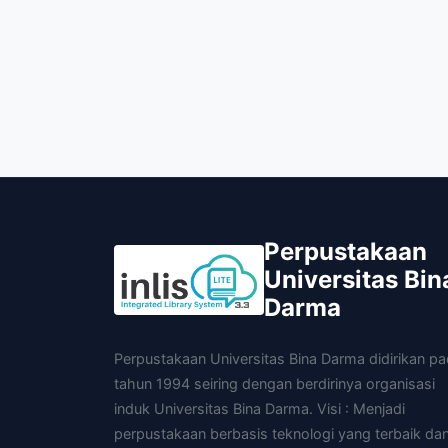
Perpustakaan
Universitas Bin
Darma
Perpustakaan Universitas Bina Darma didirikan p
tahun 1994 seiring dengan berdirinya organisasi
induk Universitas Bina Darma. Visi : Menjadi
perpustakaan berbasis teknologi yang terbaik da