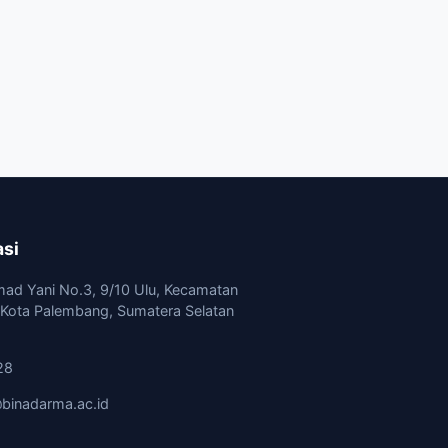
asi
mad Yani No.3, 9/10 Ulu, Kecamatan
, Kota Palembang, Sumatera Selatan
28
binadarma.ac.id