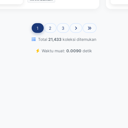
1
2
3
Total
21,433
koleksi ditemukan
Waktu muat:
0.0090
detik