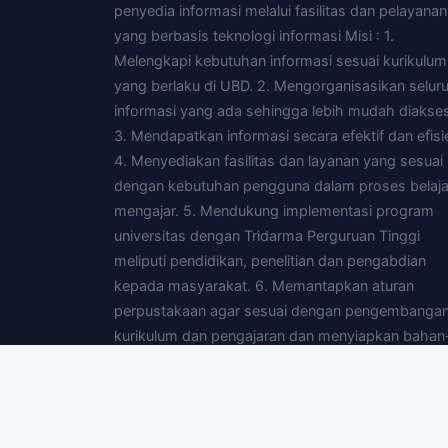
penyedia informasi melalui fasilitas dan pelayanan
yang berbasis teknologi informasi Misi : 1.
Melengkapi kebutuhan informasi sesuai kurikulum
yang berlaku di UBD. 2. Mengorganisasikan selur
informasi yang ada sehingga lebih mudah diakses
3. Mendapatkan informasi secara efektif dan efisi
4. Menyediakan fasilitas dan layanan yang sesuai
dengan kebutuhan pengguna dalam proses belaja
mengajar. 5. Mendukung implementasi program
universitas dengan Tridarma Perguruan Tinggi
meliputi pendidikan, penelitian dan pengabdian
kepada masyarakat. 6. Memantapkan aturan
perpustakaan agar sesuai dengan pengembanga
kurikulum dan pengajaran dan menyiapkan bahan
bahan yang diperlukan untuk pengajaran. 7.
Menyediakan fasilitas yang dibutuhkan pengguna
agar dapat mengakses perpustakaan yang lain d
mendata melalui jaringan intranet dan atau interne