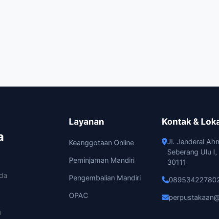
Layanan
Kontak & Lok
a
Jl. Jenderal Ah
Keanggotaan Online
Seberang Ulu I
Peminjaman Mandiri
30111
ada
Pengembalian Mandiri
08953422780
OPAC
perpustakaan@
n