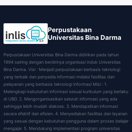
Perpustakaan
Universitas Bina Darma
Perpustakaan Universitas Bina Darma didirikan pada tahun
1994 seiring dengan berdirinya organisasi induk Universitas
Bina Darma. Visi : Menjadi perpustakaan berbasis teknologi
yang terbaik dan penyedia informasi melalui fasilitas dan
pelayanan yang berbasis teknologi informasi Misi : 1.
Melengkapi kebutuhan informasi sesuai kurikulum yang berlaku
di UBD. 2. Mengorganisasikan seluruh informasi yang ada
sehingga lebih mudah diakses. 3. Mendapatkan informasi
secara efektif dan efisien. 4. Menyediakan fasilitas dan layanan
yang sesuai dengan kebutuhan pengguna dalam proses belajar
mengajar. 5. Mendukung implementasi program universitas