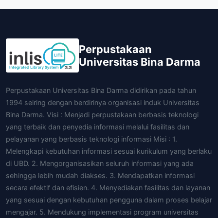
Perpustakaan
Universitas Bina Darma
Perpustakaan Universitas Bina Darma didirikan pada tahun
1994 seiring dengan berdirinya organisasi induk Universitas
Bina Darma. Visi : Menjadi perpustakaan berbasis teknologi
yang terbaik dan penyedia informasi melalui fasilitas dan
pelayanan yang berbasis teknologi informasi Misi : 1.
Melengkapi kebutuhan informasi sesuai kurikulum yang berlaku
di UBD. 2. Mengorganisasikan seluruh informasi yang ada
sehingga lebih mudah diakses. 3. Mendapatkan informasi
secara efektif dan efisien. 4. Menyediakan fasilitas dan layanan
yang sesuai dengan kebutuhan pengguna dalam proses belajar
mengajar. 5. Mendukung implementasi program universitas