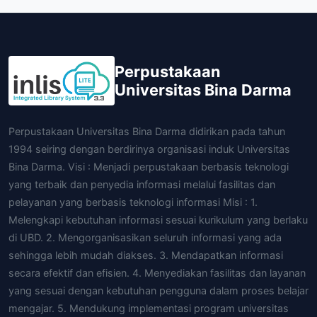
Perpustakaan
Universitas Bina Darma
Perpustakaan Universitas Bina Darma didirikan pada tahun
1994 seiring dengan berdirinya organisasi induk Universitas
Bina Darma. Visi : Menjadi perpustakaan berbasis teknologi
yang terbaik dan penyedia informasi melalui fasilitas dan
pelayanan yang berbasis teknologi informasi Misi : 1.
Melengkapi kebutuhan informasi sesuai kurikulum yang berlaku
di UBD. 2. Mengorganisasikan seluruh informasi yang ada
sehingga lebih mudah diakses. 3. Mendapatkan informasi
secara efektif dan efisien. 4. Menyediakan fasilitas dan layanan
yang sesuai dengan kebutuhan pengguna dalam proses belajar
mengajar. 5. Mendukung implementasi program universitas