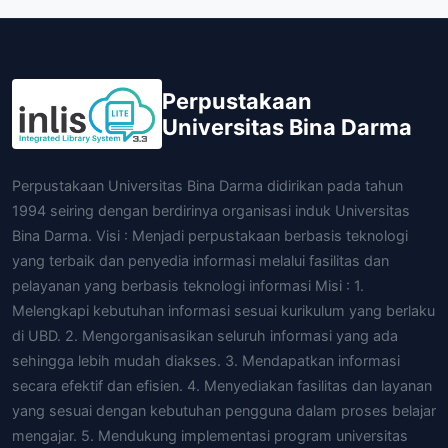
Perpustakaan
Universitas Bina Darma
Perpustakaan Universitas Bina Darma didirikan pada tahun
1994 seiring dengan berdirinya organisasi induk Universitas
Bina Darma. Visi : Menjadi perpustakaan berbasis teknologi
yang terbaik dan penyedia informasi melalui fasilitas dan
pelayanan yang berbasis teknologi informasi Misi : 1.
Melengkapi kebutuhan informasi sesuai kurikulum yang berlaku
di UBD. 2. Mengorganisasikan seluruh informasi yang ada
sehingga lebih mudah diakses. 3. Mendapatkan informasi
secara efektif dan efisien. 4. Menyediakan fasilitas dan layanan
yang sesuai dengan kebutuhan pengguna dalam proses belajar
mengajar. 5. Mendukung implementasi program universitas