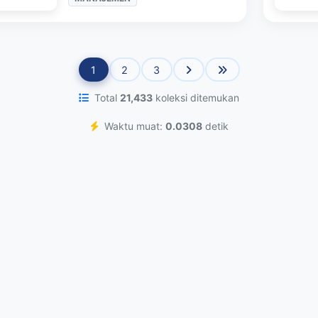
1
2
3
Total
21,433
koleksi ditemukan
Waktu muat:
0.0308
detik