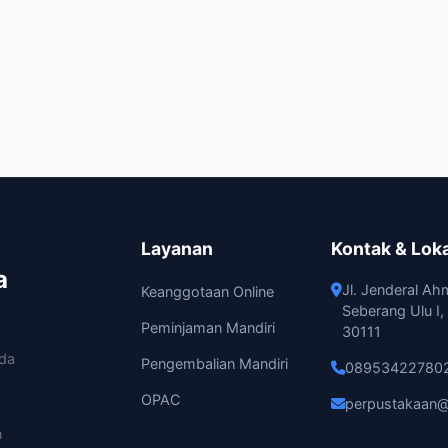
Layanan
Kontak & Lok
a
Jl. Jenderal Ah
Keanggotaan Online
Seberang Ulu I
Peminjaman Mandiri
30111
ada
Pengembalian Mandiri
08953422780
OPAC
perpustakaan@
n