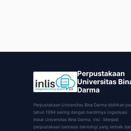
Perpustakaan
Universitas Bin
Darma
Perpustakaan Universitas Bina Darma didirikan p
tahun 1994 seiring dengan berdirinya organisasi
induk Universitas Bina Darma. Visi : Menjadi
perpustakaan berbasis teknologi yang terbaik da