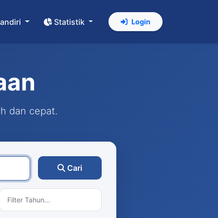
andiri
Statistik
Login
aan
ah dan cepat.
Cari