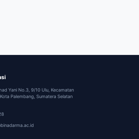
asi
mad Yani No.3, 9/10 Ulu, Kecamatan
, Kota Palembang, Sumatera Selatan
28
binadarma.ac.id