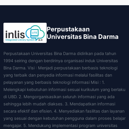
Perpustakaan
Universitas Bina Darma
Perpustakaan Universitas Bina Darma didirikan pada tahun
1994 seiring dengan berdirinya organisasi induk Universitas
Bina Darma. Visi : Menjadi perpustakaan berbasis teknologi
yang terbaik dan penyedia informasi melalui fasilitas dan
pelayanan yang berbasis teknologi informasi Misi : 1.
Melengkapi kebutuhan informasi sesuai kurikulum yang berlaku
di UBD. 2. Mengorganisasikan seluruh informasi yang ada
sehingga lebih mudah diakses. 3. Mendapatkan informasi
secara efektif dan efisien. 4. Menyediakan fasilitas dan layanan
yang sesuai dengan kebutuhan pengguna dalam proses belajar
mengajar. 5. Mendukung implementasi program universitas