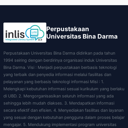
Perpustakaan
Universitas Bina Darma
Perpustakaan Universitas Bina Darma didirikan pada tahun
1994 seiring dengan berdirinya organisasi induk Universitas
Bina Darma. Visi : Menjadi perpustakaan berbasis teknologi
yang terbaik dan penyedia informasi melalui fasilitas dan
pelayanan yang berbasis teknologi informasi Misi : 1.
Melengkapi kebutuhan informasi sesuai kurikulum yang berlaku
di UBD. 2. Mengorganisasikan seluruh informasi yang ada
sehingga lebih mudah diakses. 3. Mendapatkan informasi
secara efektif dan efisien. 4. Menyediakan fasilitas dan layanan
yang sesuai dengan kebutuhan pengguna dalam proses belajar
mengajar. 5. Mendukung implementasi program universitas