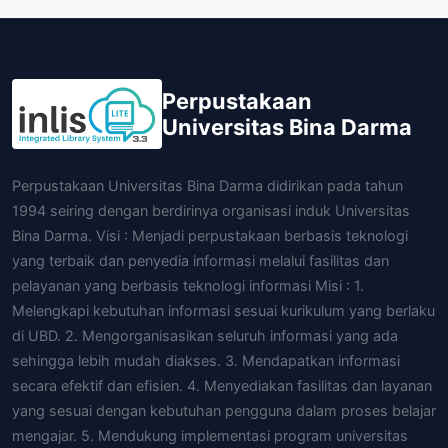
Perpustakaan
Universitas Bina Darma
Perpustakaan Universitas Bina Darma didirikan pada tahun
1994 seiring dengan berdirinya organisasi induk Universitas
Bina Darma. Visi : Menjadi perpustakaan berbasis teknologi
yang terbaik dan penyedia informasi melalui fasilitas dan
pelayanan yang berbasis teknologi informasi Misi : 1.
Melengkapi kebutuhan informasi sesuai kurikulum yang berlaku
di UBD. 2. Mengorganisasikan seluruh informasi yang ada
sehingga lebih mudah diakses. 3. Mendapatkan informasi
secara efektif dan efisien. 4. Menyediakan fasilitas dan layanan
yang sesuai dengan kebutuhan pengguna dalam proses belajar
mengajar. 5. Mendukung implementasi program universitas