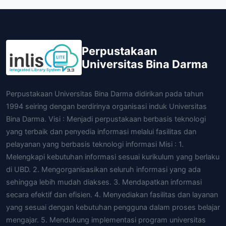
Perpustakaan
Universitas Bina Darma
Perpustakaan Universitas Bina Darma didirikan pada tahun
1994 seiring dengan berdirinya organisasi induk Universitas
Bina Darma. Visi : Menjadi perpustakaan berbasis teknologi
yang terbaik dan penyedia informasi melalui fasilitas dan
pelayanan yang berbasis teknologi informasi Misi : 1.
Melengkapi kebutuhan informasi sesuai kurikulum yang berlaku
di UBD. 2. Mengorganisasikan seluruh informasi yang ada
sehingga lebih mudah diakses. 3. Mendapatkan informasi
secara efektif dan efisien. 4. Menyediakan fasilitas dan layanan
yang sesuai dengan kebutuhan pengguna dalam proses belajar
mengajar. 5. Mendukung implementasi program universitas