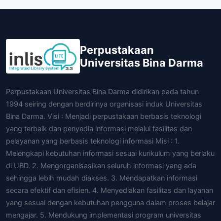
Perpustakaan
Universitas Bina Darma
Perpustakaan Universitas Bina Darma didirikan pada tahun
1994 seiring dengan berdirinya organisasi induk Universitas
Bina Darma. Visi : Menjadi perpustakaan berbasis teknologi
yang terbaik dan penyedia informasi melalui fasilitas dan
pelayanan yang berbasis teknologi informasi Misi : 1.
Melengkapi kebutuhan informasi sesuai kurikulum yang berlaku
di UBD. 2. Mengorganisasikan seluruh informasi yang ada
sehingga lebih mudah diakses. 3. Mendapatkan informasi
secara efektif dan efisien. 4. Menyediakan fasilitas dan layanan
yang sesuai dengan kebutuhan pengguna dalam proses belajar
mengajar. 5. Mendukung implementasi program universitas