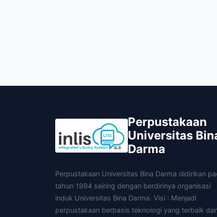
Perpustakaan
Universitas Bin
Darma
Perpustakaan Universitas Bina Darma didirikan p
tahun 1994 seiring dengan berdirinya organisasi
induk Universitas Bina Darma. Visi : Menjadi
perpustakaan berbasis teknologi yang terbaik da