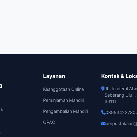
Layanan
Kontak & Lok
a
Jl. Jenderal Ah
Keanggotaan Online
Seberang Ulu I
Peminjaman Mandiri
30111
ada
Pengembalian Mandiri
08953422780
OPAC
perpustakaan@
n