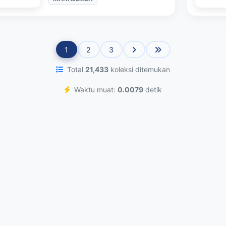
1
2
3
Total
21,433
koleksi ditemukan
Waktu muat:
0.0079
detik