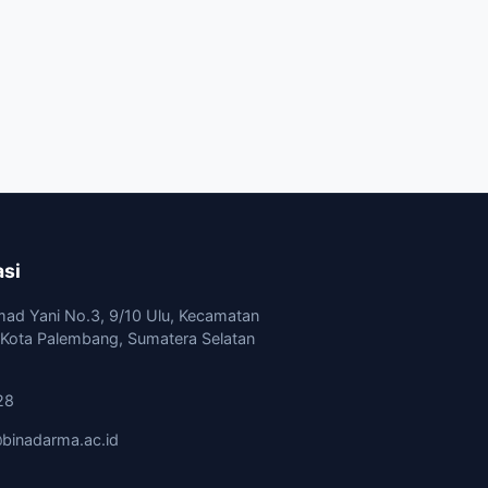
asi
mad Yani No.3, 9/10 Ulu, Kecamatan
, Kota Palembang, Sumatera Selatan
28
binadarma.ac.id