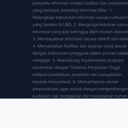
penyedia informasi melalui fasilitas dan pelayanan
yang berbasis teknologi informasi Misi : 1.
Melengkapi kebutuhan informasi sesuai kurikulum
yang berlaku di UBD. 2. Mengorganisasikan selur
informasi yang ada sehingga lebih mudah diakses
3. Mendapatkan informasi secara efektif dan efisi
4. Menyediakan fasilitas dan layanan yang sesuai
dengan kebutuhan pengguna dalam proses belaja
mengajar. 5. Mendukung implementasi program
universitas dengan Tridarma Perguruan Tinggi
meliputi pendidikan, penelitian dan pengabdian
kepada masyarakat. 6. Memantapkan aturan
perpustakaan agar sesuai dengan pengembanga
kurikulum dan pengajaran dan menyiapkan bahan
bahan yang diperlukan untuk pengajaran. 7.
Menyediakan fasilitas yang dibutuhkan pengguna
agar dapat mengakses perpustakaan yang lain d
mendata melalui jaringan intranet dan atau interne