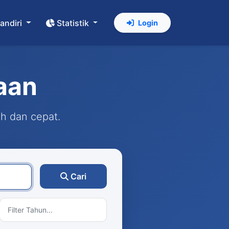
andiri
Statistik
Login
aan
ah dan cepat.
Cari