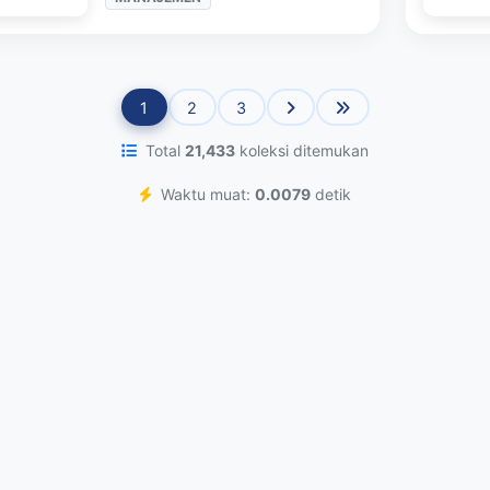
1
2
3
Total
21,433
koleksi ditemukan
Waktu muat:
0.0079
detik