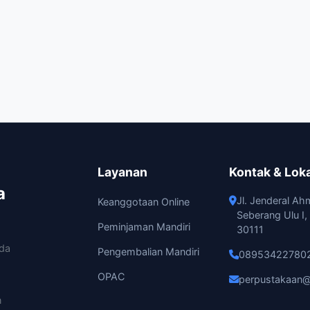
Layanan
Kontak & Lok
a
Jl. Jenderal Ah
Keanggotaan Online
Seberang Ulu I
Peminjaman Mandiri
30111
ada
Pengembalian Mandiri
08953422780
OPAC
perpustakaan@
n