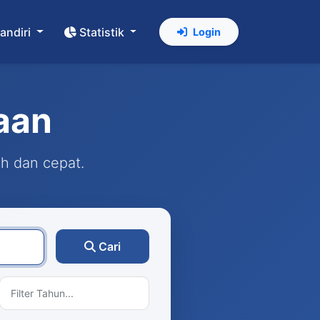
andiri
Statistik
Login
aan
ah dan cepat.
Cari