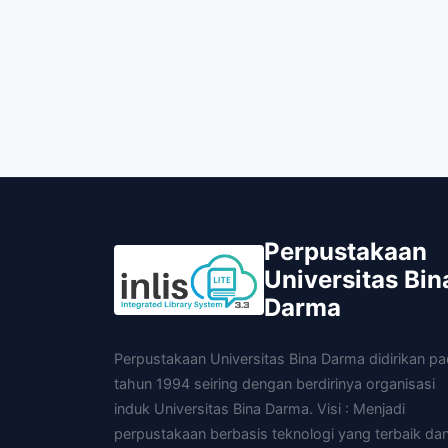
Perpustakaan
Universitas Bin
Darma
Perpustakaan Universitas Bina Darma didirikan p
tahun 1994 seiring dengan berdirinya organisasi
induk Universitas Bina Darma. Visi : Menjadi
perpustakaan berbasis teknologi yang terbaik da