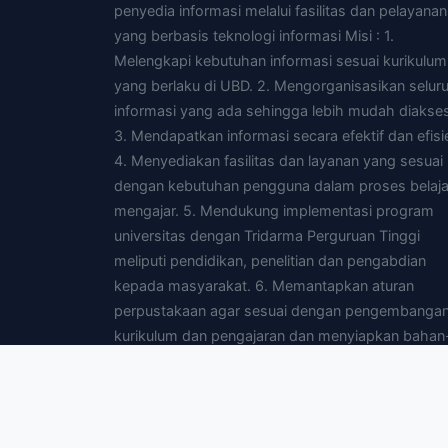
penyedia informasi melalui fasilitas dan pelayanan
yang berbasis teknologi informasi Misi : 1.
Melengkapi kebutuhan informasi sesuai kurikulum
yang berlaku di UBD. 2. Mengorganisasikan selur
informasi yang ada sehingga lebih mudah diakses
3. Mendapatkan informasi secara efektif dan efisi
4. Menyediakan fasilitas dan layanan yang sesuai
dengan kebutuhan pengguna dalam proses belaja
mengajar. 5. Mendukung implementasi program
universitas dengan Tridarma Perguruan Tinggi
meliputi pendidikan, penelitian dan pengabdian
kepada masyarakat. 6. Memantapkan aturan
perpustakaan agar sesuai dengan pengembanga
kurikulum dan pengajaran dan menyiapkan bahan
bahan yang diperlukan untuk pengajaran. 7.
Menyediakan fasilitas yang dibutuhkan pengguna
agar dapat mengakses perpustakaan yang lain d
mendata melalui jaringan intranet dan atau interne