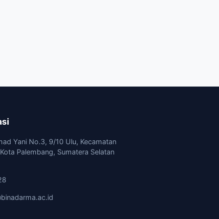
asi
mad Yani No.3, 9/10 Ulu, Kecamatan
, Kota Palembang, Sumatera Selatan
28
binadarma.ac.id