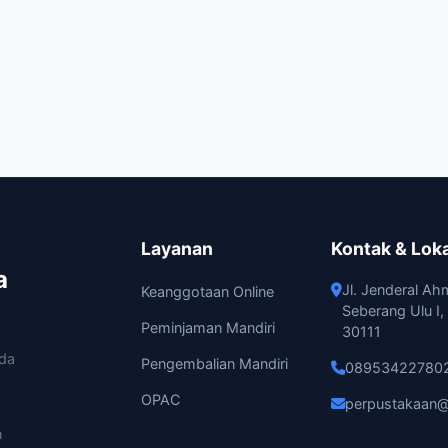
Layanan
Kontak & Lok
a
Jl. Jenderal Ah
Keanggotaan Online
Seberang Ulu I
Peminjaman Mandiri
30111
ada
Pengembalian Mandiri
08953422780
OPAC
perpustakaan@
n