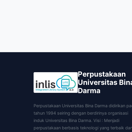
Perpustakaan
Universitas Bin
Darma
Perpustakaan Universitas Bina Darma didirikan p
tahun 1994 seiring dengan berdirinya organisasi
induk Universitas Bina Darma. Visi : Menjadi
perpustakaan berbasis teknologi yang terbaik da