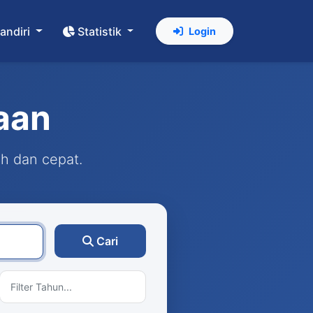
andiri
Statistik
Login
aan
ah dan cepat.
Cari