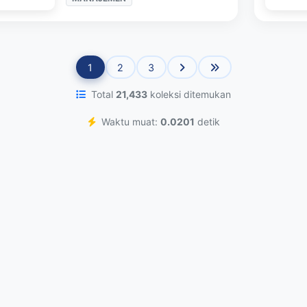
1
2
3
Total
21,433
koleksi ditemukan
Waktu muat:
0.0201
detik