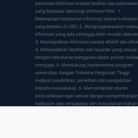
penyedia informasi melalui fasilitas dan pelayanan
yang berbasis teknologi informasi Misi : 1.
Melengkapi kebutuhan informasi sesuai kurikulum
yang berlaku di UBD. 2. Mengorganisasikan selur
informasi yang ada sehingga lebih mudah diakses
3. Mendapatkan informasi secara efektif dan efisi
4. Menyediakan fasilitas dan layanan yang sesuai
dengan kebutuhan pengguna dalam proses belaja
mengajar. 5. Mendukung implementasi program
universitas dengan Tridarma Perguruan Tinggi
meliputi pendidikan, penelitian dan pengabdian
kepada masyarakat. 6. Memantapkan aturan
perpustakaan agar sesuai dengan pengembanga
kurikulum dan pengajaran dan menyiapkan bahan
bahan yang diperlukan untuk pengajaran. 7.
Menyediakan fasilitas yang dibutuhkan pengguna
agar dapat mengakses perpustakaan yang lain d
mendata melalui jaringan intranet dan atau interne