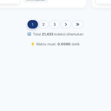
1
2
3
Total
21,433
koleksi ditemukan
Waktu muat:
0.0060
detik