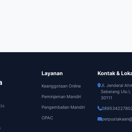
Layanan
Kontak & Lok
a
Jl. Jenderal Ah
Keanggotaan Online
Seberang Ulu I
Peminjaman Mandiri
30111
ada
Pengembalian Mandiri
08953422780
OPAC
perpustakaan@
n