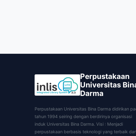
Perpustakaan
Universitas Bin
Darma
Perpustakaan Universitas Bina Darma didirikan p
tahun 1994 seiring dengan berdirinya organisasi
induk Universitas Bina Darma. Visi : Menjadi
perpustakaan berbasis teknologi yang terbaik da