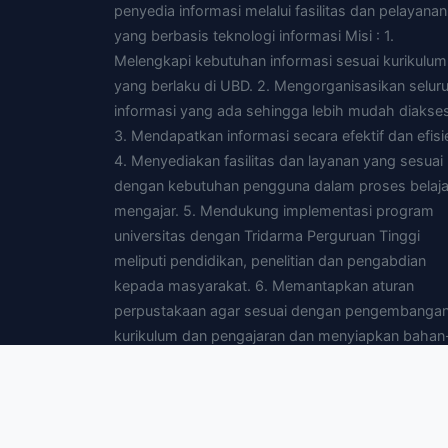
penyedia informasi melalui fasilitas dan pelayanan
yang berbasis teknologi informasi Misi : 1.
Melengkapi kebutuhan informasi sesuai kurikulum
yang berlaku di UBD. 2. Mengorganisasikan selur
informasi yang ada sehingga lebih mudah diakses
3. Mendapatkan informasi secara efektif dan efisi
4. Menyediakan fasilitas dan layanan yang sesuai
dengan kebutuhan pengguna dalam proses belaja
mengajar. 5. Mendukung implementasi program
universitas dengan Tridarma Perguruan Tinggi
meliputi pendidikan, penelitian dan pengabdian
kepada masyarakat. 6. Memantapkan aturan
perpustakaan agar sesuai dengan pengembanga
kurikulum dan pengajaran dan menyiapkan bahan
bahan yang diperlukan untuk pengajaran. 7.
Menyediakan fasilitas yang dibutuhkan pengguna
agar dapat mengakses perpustakaan yang lain d
mendata melalui jaringan intranet dan atau interne