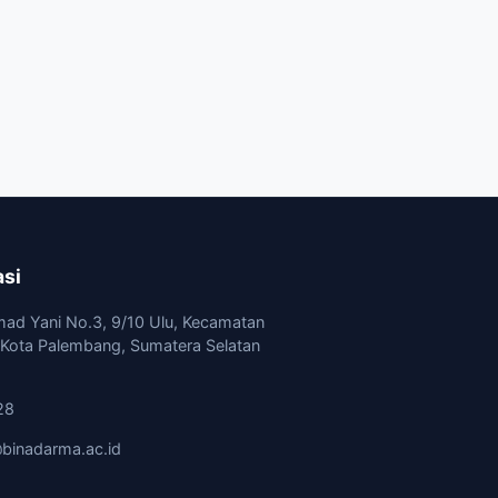
asi
mad Yani No.3, 9/10 Ulu, Kecamatan
, Kota Palembang, Sumatera Selatan
28
binadarma.ac.id