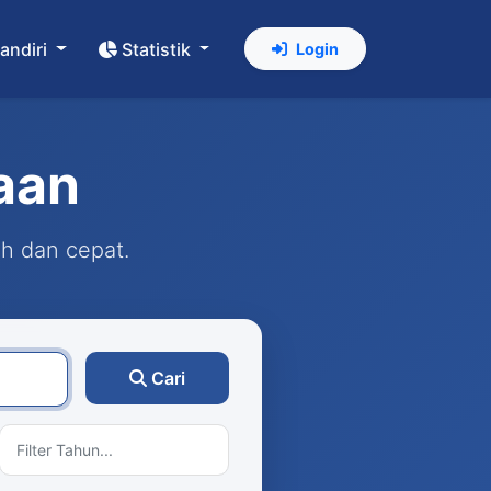
andiri
Statistik
Login
aan
ah dan cepat.
Cari