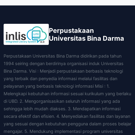
Perpustakaan
Universitas Bina Darma
Perpustakaan Universitas Bina Darma didirikan pada tahun
1994 seiring dengan berdirinya organisasi induk Universitas
Bina Darma. Visi : Menjadi perpustakaan berbasis teknologi
yang terbaik dan penyedia informasi melalui fasilitas dan
pelayanan yang berbasis teknologi informasi Misi : 1.
Melengkapi kebutuhan informasi sesuai kurikulum yang berlaku
di UBD. 2. Mengorganisasikan seluruh informasi yang ada
sehingga lebih mudah diakses. 3. Mendapatkan informasi
secara efektif dan efisien. 4. Menyediakan fasilitas dan layanan
yang sesuai dengan kebutuhan pengguna dalam proses belajar
mengajar. 5. Mendukung implementasi program universitas