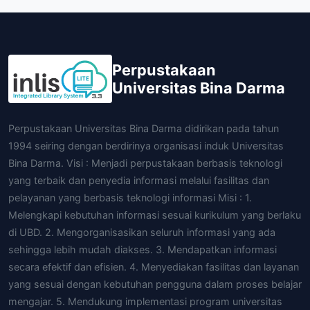
Perpustakaan
Universitas Bina Darma
Perpustakaan Universitas Bina Darma didirikan pada tahun
1994 seiring dengan berdirinya organisasi induk Universitas
Bina Darma. Visi : Menjadi perpustakaan berbasis teknologi
yang terbaik dan penyedia informasi melalui fasilitas dan
pelayanan yang berbasis teknologi informasi Misi : 1.
Melengkapi kebutuhan informasi sesuai kurikulum yang berlaku
di UBD. 2. Mengorganisasikan seluruh informasi yang ada
sehingga lebih mudah diakses. 3. Mendapatkan informasi
secara efektif dan efisien. 4. Menyediakan fasilitas dan layanan
yang sesuai dengan kebutuhan pengguna dalam proses belajar
mengajar. 5. Mendukung implementasi program universitas