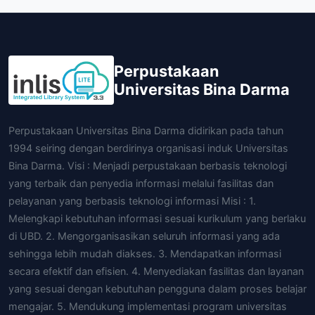
Perpustakaan
Universitas Bina Darma
Perpustakaan Universitas Bina Darma didirikan pada tahun
1994 seiring dengan berdirinya organisasi induk Universitas
Bina Darma. Visi : Menjadi perpustakaan berbasis teknologi
yang terbaik dan penyedia informasi melalui fasilitas dan
pelayanan yang berbasis teknologi informasi Misi : 1.
Melengkapi kebutuhan informasi sesuai kurikulum yang berlaku
di UBD. 2. Mengorganisasikan seluruh informasi yang ada
sehingga lebih mudah diakses. 3. Mendapatkan informasi
secara efektif dan efisien. 4. Menyediakan fasilitas dan layanan
yang sesuai dengan kebutuhan pengguna dalam proses belajar
mengajar. 5. Mendukung implementasi program universitas