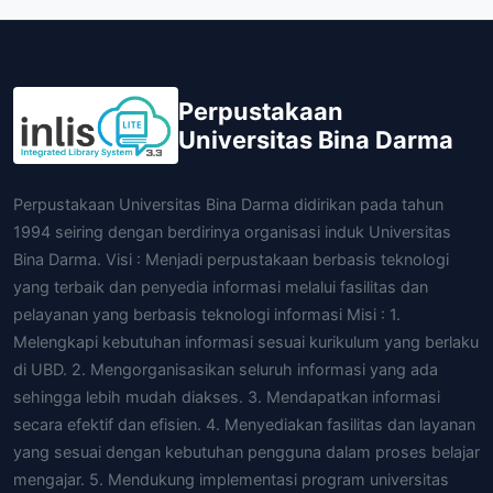
Perpustakaan
Universitas Bina Darma
Perpustakaan Universitas Bina Darma didirikan pada tahun
1994 seiring dengan berdirinya organisasi induk Universitas
Bina Darma. Visi : Menjadi perpustakaan berbasis teknologi
yang terbaik dan penyedia informasi melalui fasilitas dan
pelayanan yang berbasis teknologi informasi Misi : 1.
Melengkapi kebutuhan informasi sesuai kurikulum yang berlaku
di UBD. 2. Mengorganisasikan seluruh informasi yang ada
sehingga lebih mudah diakses. 3. Mendapatkan informasi
secara efektif dan efisien. 4. Menyediakan fasilitas dan layanan
yang sesuai dengan kebutuhan pengguna dalam proses belajar
mengajar. 5. Mendukung implementasi program universitas