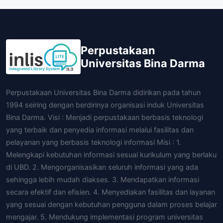
Perpustakaan
Universitas Bina Darma
Perpustakaan Universitas Bina Darma didirikan pada tahun
1994 seiring dengan berdirinya organisasi induk Universitas
Bina Darma. Visi : Menjadi perpustakaan berbasis teknologi
yang terbaik dan penyedia informasi melalui fasilitas dan
pelayanan yang berbasis teknologi informasi Misi : 1.
Melengkapi kebutuhan informasi sesuai kurikulum yang berlaku
di UBD. 2. Mengorganisasikan seluruh informasi yang ada
sehingga lebih mudah diakses. 3. Mendapatkan informasi
secara efektif dan efisien. 4. Menyediakan fasilitas dan layanan
yang sesuai dengan kebutuhan pengguna dalam proses belajar
mengajar. 5. Mendukung implementasi program universitas