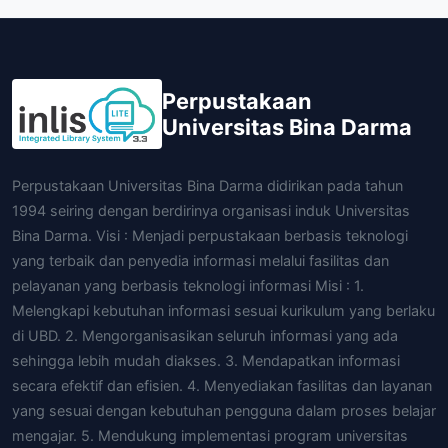
Perpustakaan
Universitas Bina Darma
Perpustakaan Universitas Bina Darma didirikan pada tahun
1994 seiring dengan berdirinya organisasi induk Universitas
Bina Darma. Visi : Menjadi perpustakaan berbasis teknologi
yang terbaik dan penyedia informasi melalui fasilitas dan
pelayanan yang berbasis teknologi informasi Misi : 1.
Melengkapi kebutuhan informasi sesuai kurikulum yang berlaku
di UBD. 2. Mengorganisasikan seluruh informasi yang ada
sehingga lebih mudah diakses. 3. Mendapatkan informasi
secara efektif dan efisien. 4. Menyediakan fasilitas dan layanan
yang sesuai dengan kebutuhan pengguna dalam proses belajar
mengajar. 5. Mendukung implementasi program universitas