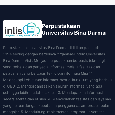
Perpustakaan
Universitas Bina Darma
Perpustakaan Universitas Bina Darma didirikan pada tahun
1994 seiring dengan berdirinya organisasi induk Universitas
Bina Darma. Visi : Menjadi perpustakaan berbasis teknologi
yang terbaik dan penyedia informasi melalui fasilitas dan
pelayanan yang berbasis teknologi informasi Misi : 1.
Melengkapi kebutuhan informasi sesuai kurikulum yang berlaku
di UBD. 2. Mengorganisasikan seluruh informasi yang ada
sehingga lebih mudah diakses. 3. Mendapatkan informasi
secara efektif dan efisien. 4. Menyediakan fasilitas dan layanan
yang sesuai dengan kebutuhan pengguna dalam proses belajar
mengajar. 5. Mendukung implementasi program universitas