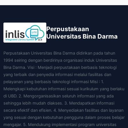
Perpustakaan
Universitas Bina Darma
Perpustakaan Universitas Bina Darma didirikan pada tahun
1994 seiring dengan berdirinya organisasi induk Universitas
Bina Darma. Visi : Menjadi perpustakaan berbasis teknologi
yang terbaik dan penyedia informasi melalui fasilitas dan
pelayanan yang berbasis teknologi informasi Misi : 1.
Melengkapi kebutuhan informasi sesuai kurikulum yang berlaku
di UBD. 2. Mengorganisasikan seluruh informasi yang ada
sehingga lebih mudah diakses. 3. Mendapatkan informasi
secara efektif dan efisien. 4. Menyediakan fasilitas dan layanan
yang sesuai dengan kebutuhan pengguna dalam proses belajar
mengajar. 5. Mendukung implementasi program universitas