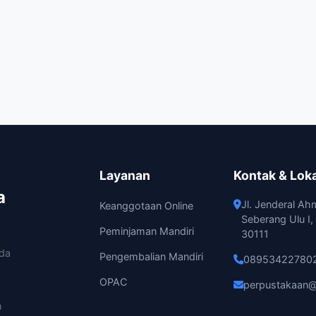
Layanan
Kontak & Lok
a
Jl. Jenderal Ah
Keanggotaan Online
Seberang Ulu I
Peminjaman Mandiri
30111
ada
Pengembalian Mandiri
08953422780
OPAC
perpustakaan@
n