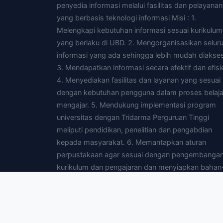
penyedia informasi melalui fasilitas dan pelayanan
yang berbasis teknologi informasi Misi : 1.
Melengkapi kebutuhan informasi sesuai kurikulum
yang berlaku di UBD. 2. Mengorganisasikan selur
informasi yang ada sehingga lebih mudah diakses
3. Mendapatkan informasi secara efektif dan efisi
4. Menyediakan fasilitas dan layanan yang sesuai
dengan kebutuhan pengguna dalam proses belaja
mengajar. 5. Mendukung implementasi program
universitas dengan Tridarma Perguruan Tinggi
meliputi pendidikan, penelitian dan pengabdian
kepada masyarakat. 6. Memantapkan aturan
perpustakaan agar sesuai dengan pengembanga
kurikulum dan pengajaran dan menyiapkan bahan
bahan yang diperlukan untuk pengajaran. 7.
Menyediakan fasilitas yang dibutuhkan pengguna
agar dapat mengakses perpustakaan yang lain d
mendata melalui jaringan intranet dan atau interne