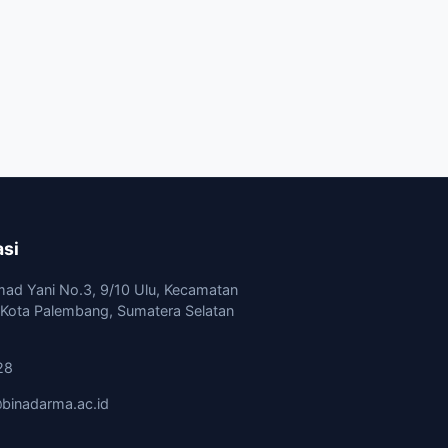
asi
mad Yani No.3, 9/10 Ulu, Kecamatan
, Kota Palembang, Sumatera Selatan
28
binadarma.ac.id