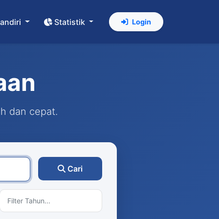
andiri
Statistik
Login
aan
ah dan cepat.
Cari