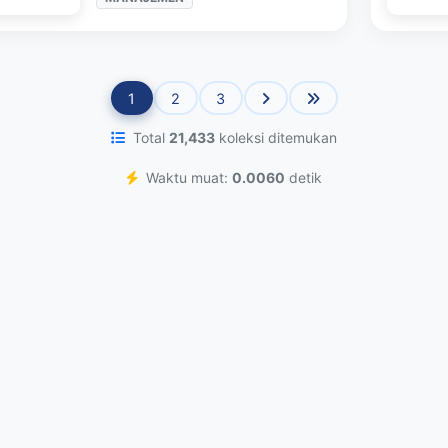
1
2
3
Total
21,433
koleksi ditemukan
Waktu muat:
0.0060
detik