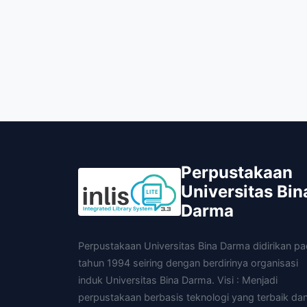
Perpustakaan
Universitas Bin
Darma
Perpustakaan Universitas Bina Darma didirikan p
tahun 1994 seiring dengan berdirinya organisasi
induk Universitas Bina Darma. Visi : Menjadi
perpustakaan berbasis teknologi yang terbaik da