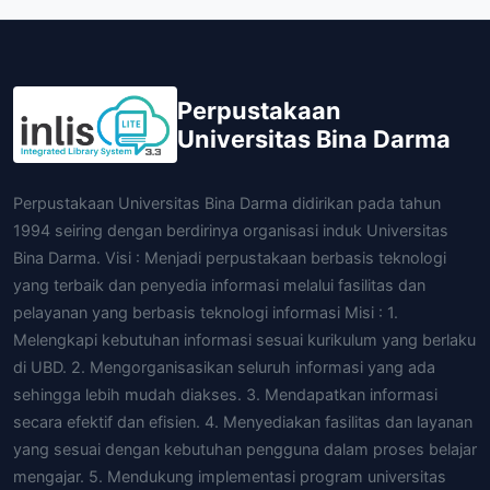
Perpustakaan
Universitas Bina Darma
Perpustakaan Universitas Bina Darma didirikan pada tahun
1994 seiring dengan berdirinya organisasi induk Universitas
Bina Darma. Visi : Menjadi perpustakaan berbasis teknologi
yang terbaik dan penyedia informasi melalui fasilitas dan
pelayanan yang berbasis teknologi informasi Misi : 1.
Melengkapi kebutuhan informasi sesuai kurikulum yang berlaku
di UBD. 2. Mengorganisasikan seluruh informasi yang ada
sehingga lebih mudah diakses. 3. Mendapatkan informasi
secara efektif dan efisien. 4. Menyediakan fasilitas dan layanan
yang sesuai dengan kebutuhan pengguna dalam proses belajar
mengajar. 5. Mendukung implementasi program universitas