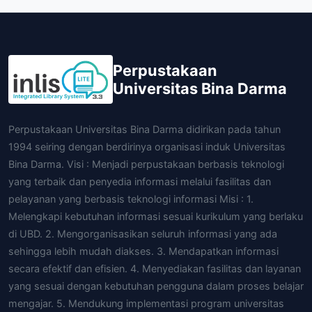
Perpustakaan
Universitas Bina Darma
Perpustakaan Universitas Bina Darma didirikan pada tahun
1994 seiring dengan berdirinya organisasi induk Universitas
Bina Darma. Visi : Menjadi perpustakaan berbasis teknologi
yang terbaik dan penyedia informasi melalui fasilitas dan
pelayanan yang berbasis teknologi informasi Misi : 1.
Melengkapi kebutuhan informasi sesuai kurikulum yang berlaku
di UBD. 2. Mengorganisasikan seluruh informasi yang ada
sehingga lebih mudah diakses. 3. Mendapatkan informasi
secara efektif dan efisien. 4. Menyediakan fasilitas dan layanan
yang sesuai dengan kebutuhan pengguna dalam proses belajar
mengajar. 5. Mendukung implementasi program universitas