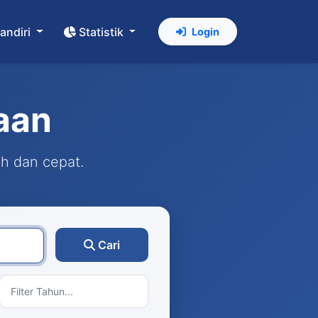
andiri
Statistik
Login
aan
ah dan cepat.
Cari