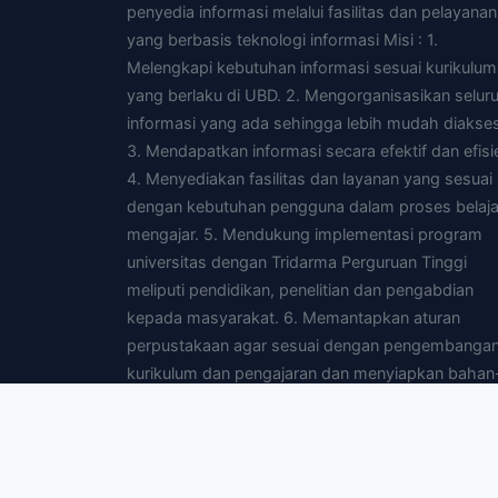
penyedia informasi melalui fasilitas dan pelayanan
yang berbasis teknologi informasi Misi : 1.
Melengkapi kebutuhan informasi sesuai kurikulum
yang berlaku di UBD. 2. Mengorganisasikan selur
informasi yang ada sehingga lebih mudah diakses
3. Mendapatkan informasi secara efektif dan efisi
4. Menyediakan fasilitas dan layanan yang sesuai
dengan kebutuhan pengguna dalam proses belaja
mengajar. 5. Mendukung implementasi program
universitas dengan Tridarma Perguruan Tinggi
meliputi pendidikan, penelitian dan pengabdian
kepada masyarakat. 6. Memantapkan aturan
perpustakaan agar sesuai dengan pengembanga
kurikulum dan pengajaran dan menyiapkan bahan
bahan yang diperlukan untuk pengajaran. 7.
Menyediakan fasilitas yang dibutuhkan pengguna
agar dapat mengakses perpustakaan yang lain d
mendata melalui jaringan intranet dan atau interne