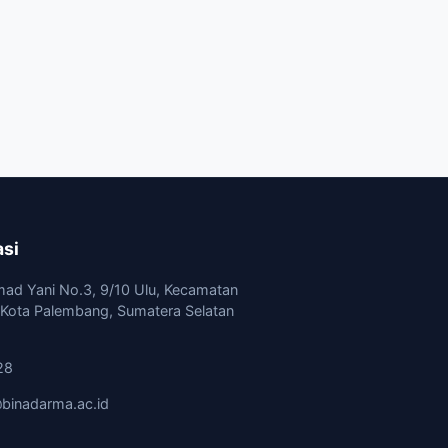
asi
mad Yani No.3, 9/10 Ulu, Kecamatan
, Kota Palembang, Sumatera Selatan
28
binadarma.ac.id