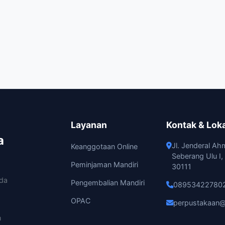
Layanan
Kontak & Lok
a
Jl. Jenderal Ah
Keanggotaan Online
Seberang Ulu I
Peminjaman Mandiri
30111
ada
Pengembalian Mandiri
08953422780
OPAC
perpustakaan@
n