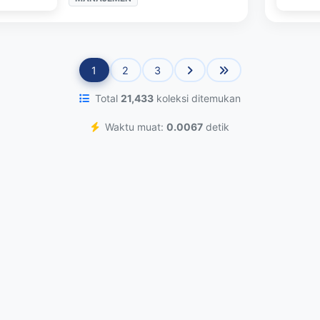
1
2
3
Total
21,433
koleksi ditemukan
Waktu muat:
0.0067
detik