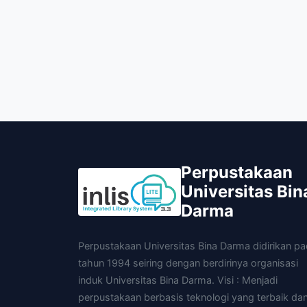
Perpustakaan
Universitas Bin
Darma
Perpustakaan Universitas Bina Darma didirikan p
tahun 1994 seiring dengan berdirinya organisasi
induk Universitas Bina Darma. Visi : Menjadi
perpustakaan berbasis teknologi yang terbaik da