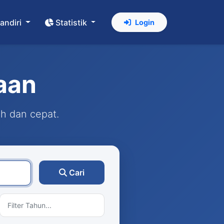
andiri
Statistik
Login
aan
ah dan cepat.
Cari