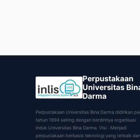
Perpustakaan
Universitas Bin
Darma
Perpustakaan Universitas Bina Darma didirikan p
tahun 1994 seiring dengan berdirinya organisasi
induk Universitas Bina Darma. Visi : Menjadi
perpustakaan berbasis teknologi yang terbaik da