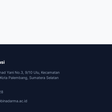
asi
mad Yani No.3, 9/10 Ulu, Kecamatan
, Kota Palembang, Sumatera Selatan
28
binadarma.ac.id