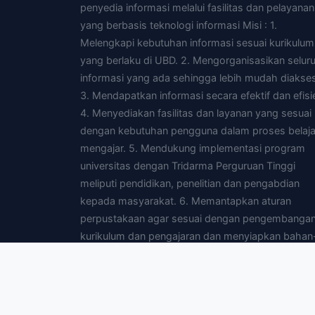
penyedia informasi melalui fasilitas dan pelayanan
yang berbasis teknologi informasi Misi : 1.
Melengkapi kebutuhan informasi sesuai kurikulum
yang berlaku di UBD. 2. Mengorganisasikan selur
informasi yang ada sehingga lebih mudah diakses
3. Mendapatkan informasi secara efektif dan efisi
4. Menyediakan fasilitas dan layanan yang sesuai
dengan kebutuhan pengguna dalam proses belaja
mengajar. 5. Mendukung implementasi program
universitas dengan Tridarma Perguruan Tinggi
meliputi pendidikan, penelitian dan pengabdian
kepada masyarakat. 6. Memantapkan aturan
perpustakaan agar sesuai dengan pengembanga
kurikulum dan pengajaran dan menyiapkan bahan
bahan yang diperlukan untuk pengajaran. 7.
Menyediakan fasilitas yang dibutuhkan pengguna
agar dapat mengakses perpustakaan yang lain d
mendata melalui jaringan intranet dan atau interne