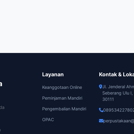
Layanan
Kontak & Lok
a
Jl. Jenderal Ah
Keanggotaan Online
Seberang Ulu I
Peminjaman Mandiri
30111
ada
Pengembalian Mandiri
08953422780
OPAC
perpustakaan@
n