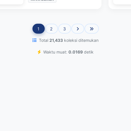
1
2
3
Total
21,433
koleksi ditemukan
Waktu muat:
0.0169
detik