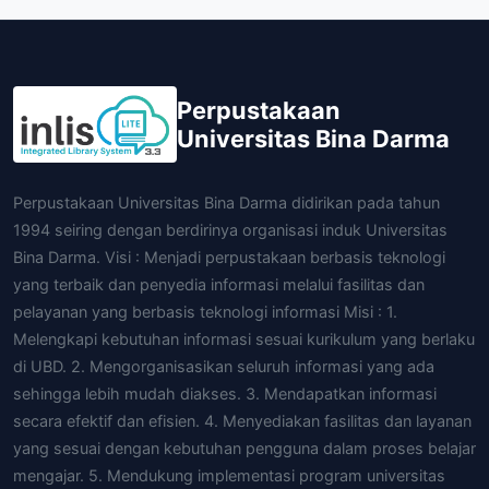
Perpustakaan
Universitas Bina Darma
Perpustakaan Universitas Bina Darma didirikan pada tahun
1994 seiring dengan berdirinya organisasi induk Universitas
Bina Darma. Visi : Menjadi perpustakaan berbasis teknologi
yang terbaik dan penyedia informasi melalui fasilitas dan
pelayanan yang berbasis teknologi informasi Misi : 1.
Melengkapi kebutuhan informasi sesuai kurikulum yang berlaku
di UBD. 2. Mengorganisasikan seluruh informasi yang ada
sehingga lebih mudah diakses. 3. Mendapatkan informasi
secara efektif dan efisien. 4. Menyediakan fasilitas dan layanan
yang sesuai dengan kebutuhan pengguna dalam proses belajar
mengajar. 5. Mendukung implementasi program universitas